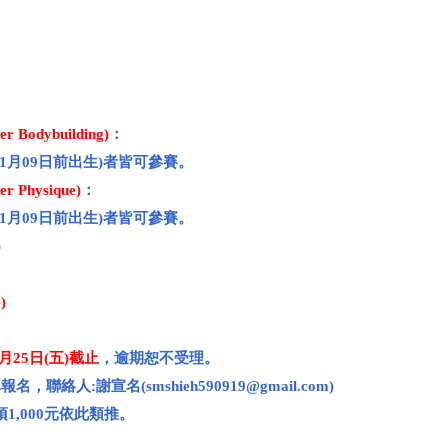
Bodybuilding)
：
01月09日前出生)者皆可參賽。
 Physique)
：
01月09日前出生)者皆可參賽。
)
)
2月25日(五)截止
，逾期恕不受理。
單報名，聯絡人:謝宣名(
smshieh590919@gmail.com
)
1,000元依此類推。