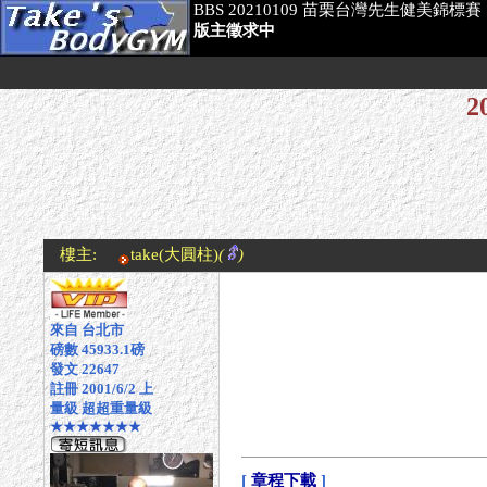
BBS 20210109 苗栗台灣先生健美錦標賽
版主徵求中
2
樓主:
take
(大圓柱)
(
)
來自 台北市
磅數 45933.1磅
發文 22647
註冊 2001/6/2 上
量級 超超重量級
★★★★★★★
[
章程下載
]