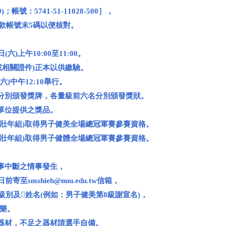
號：5741-51-11028-500］，
匯款帳號末5碼以便核對。
日(六)上午10:00至11:00。
或相關證件)正本以供繳驗。
六)中午12:10舉行。
名分別頒發獎牌，各量級前六名分別頒發獎狀。
助單位提供之獎品。
含壯年組)取得男子健美全場總冠軍賽參賽資格。
含壯年組)取得男子健體全場總冠軍賽參賽資格。
賽事中斷之情事發生，
5日前寄至
smshieh@nuu.edu.tw
信箱，
級別及姓名(例如：男子健美第8級謝宣名)，
樂。
身器材，不足之器材請選手自備。