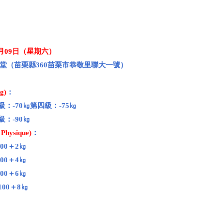
1月09日（星期六）
堂（苗栗縣360苗栗市恭敬里聯大一號）
g)
：
級：-70㎏第四級：-75㎏
級：-90㎏
hysique)
：
00＋2㎏
00＋4㎏
00＋6㎏
100＋8㎏
：