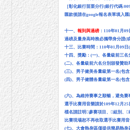
［彰化銀行苗栗分行(銀行代碼:009)；帳
匯款後請在google報名表單填入
十一、
報到與過磅
：110年01月09
過磅及量身高時務必攜帶身分證(
十三、比賽時間：110年01月09日(
十四、獎勵：(一)、各量級前三
(二)、各量級前六名分別頒發贊
(三)、男子健美各量級第一名(包
(四)、男子健體各量級第一名(包
(六)、為維持賽事之順暢，避免
選手比賽用音樂請於109年12月2
檔名請註明參賽項目、組別、
比賽現場恕不再收取選手比賽用音
(七)、大會熱身區僅提供簡易熱