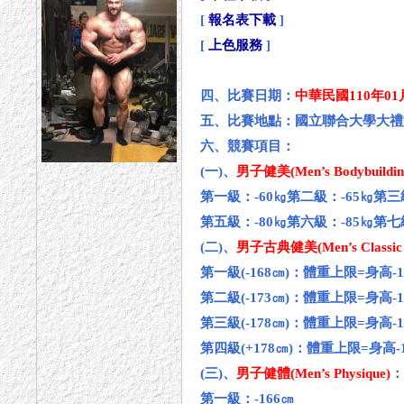
[
報名表下載
]
[
上色服務
]
四、比賽日期：
中華民國110年0
五、比賽地點：國立聯合大學大禮
六、競賽項目：
(一)、
男子健美(Men’s Bodybuildin
第一級：-60㎏第二級：-65㎏第三
第五級：-80㎏第六級：-85㎏第七
(二)、
男子古典健美(Men’s Classic P
第一級(-168㎝)：體重上限=身高-1
第二級(-173㎝)：體重上限=身高-1
第三級(-178㎝)：體重上限=身高-1
第四級(+178㎝)：體重上限=身高-
(三)、
男子健體(Men’s Physique)
第一級：-166㎝