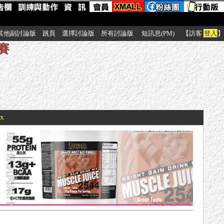
其他副討論版
跳頁
選擇討論版
所有討論版
短訊息(PM)
【訪客
登入
】
標賽
xx