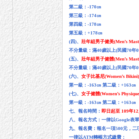
第二級：-170㎝
第三級：-174㎝
第四級：-178㎝
第五級：+178㎝
(四)、
壯年組男子健美(Men’s Master 
不分量級：滿40歲以上(民國70年
(五)、
壯年組男子健體(Men’s Master
不分量級：滿40歲以上(民國70年
(六)、
女子比基尼(Women’s Bikini
第一級：-163㎝ 第二級：+163㎝
(七)、
女子健體(Women’s Physique
第一級：-163㎝ 第二級：+163㎝
七、報名時間：
即日起至 109年1
八、報名方式：一律以Google表
九、報名費：報名一項500元，二項
一律以ATM轉帳方式繳費：