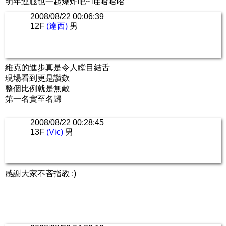
明年連腿也一起爆炸吧~ 哇哈哈哈
2008/08/22 00:06:39
12F
(達西)
男
維克的進步真是令人瞠目結舌
現場看到更是讚歎
整個比例就是無敵
第一名實至名歸
2008/08/22 00:28:45
13F
(Vic)
男
感謝大家不吝指教 :)