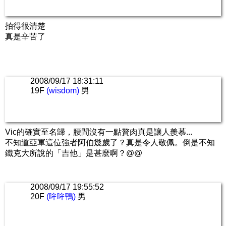
拍得很清楚
真是辛苦了
2008/09/17 18:31:11
19F
(wisdom)
男
Vic的確實至名歸，腰間沒有一點贅肉真是讓人羨慕...
不知道亞軍這位強者阿伯幾歲了？真是令人敬佩。倒是不知
鐵克大所說的「吉他」是甚麼啊？@@
2008/09/17 19:55:52
20F
(哞哞鴨)
男