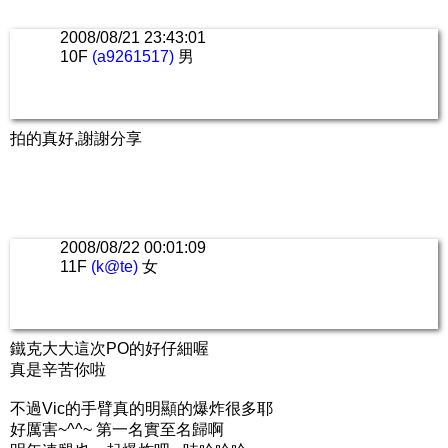
2008/08/21 23:43:01
10F
(a9261517)
男
拍的真好,謝謝分享
2008/08/22 00:01:09
11F
(k@te)
女
鐵克大大這次PO的好仔細喔
真是辛苦你啦
不過Vic的手臂真的明顯的爆炸很多耶
好厲害~^^~ 第一名實至名歸啊