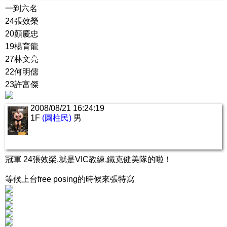
一到六名
24張效榮
20顏慶忠
19楊育龍
27林文亮
22何明儒
23許富傑
2008/08/21 16:24:19
1F
(圓柱民)
男
冠軍 24張效榮,就是VIC教練,鐵克健美隊的啦！
等候上台free posing的時候來張特寫