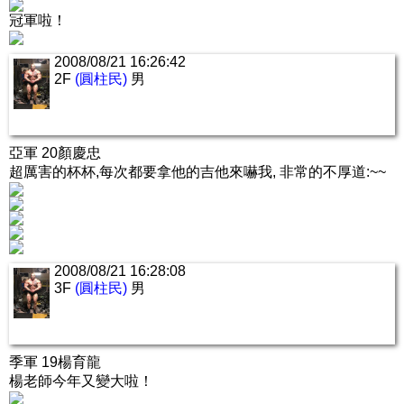
冠軍啦！
2008/08/21 16:26:42
2F
(圓柱民)
男
亞軍 20顏慶忠
超厲害的杯杯,每次都要拿他的吉他來嚇我, 非常的不厚道:~~
2008/08/21 16:28:08
3F
(圓柱民)
男
季軍 19楊育龍
楊老師今年又變大啦！