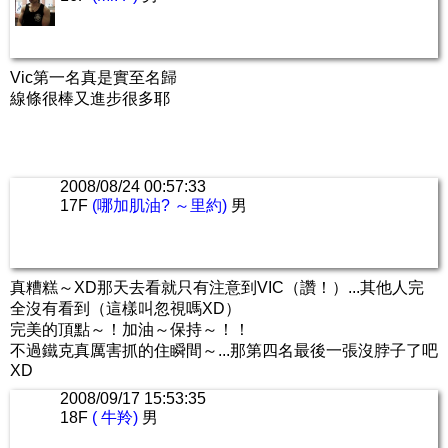
Vic第一名真是實至名歸
線條很棒又進步很多耶
2008/08/24 00:57:33
17F
(哪加肌油? ～里約)
男
真糟糕～XD那天去看就只有注意到VIC（讚！）...其他人完
全沒有看到（這樣叫忽視嗎XD）
完美的頂點～！加油～保持～！！
不過鐵克真厲害抓的住瞬間～...那第四名最後一張沒脖子了吧
XD
2008/09/17 15:53:35
18F
( 牛羚)
男