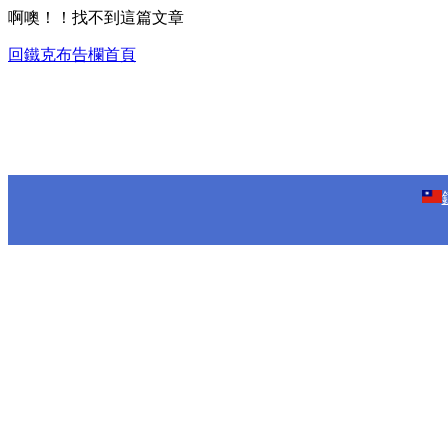
啊噢！！找不到這篇文章
回鐵克布告欄首頁