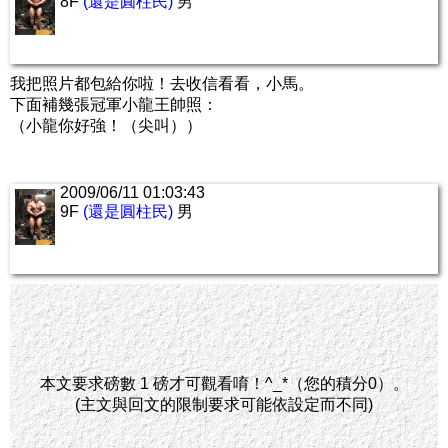
8F
(還是圓柱民)
男
我把照片都包給你啦！去收信看看，小馬。
下面補幾張冠軍小龍王帥照：
（小龍你好強！（尖叫））
2009/06/11 01:03:43
9F
(還是圓柱民)
男
本文要求磅數 1 磅才可觀看唷！^_*（您的積分0）。
(主文與回文的限制要求可能依設定而不同)