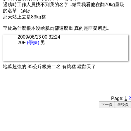
過磅時工作人員找不到我的名字...結果我看他在翻70kg量級
的名單...@@
那天站上去是83kg整
至於為什麼根本沒啥肌肉卻這麼重 真的是匪疑所思...
2009/06/13 00:32:24
20F
(學妹)
男
地瓜超強的 85公斤級第二名 有夠猛 猛翻天了
Page:
1
2