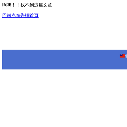
啊噢！！找不到這篇文章
回鐵克布告欄首頁