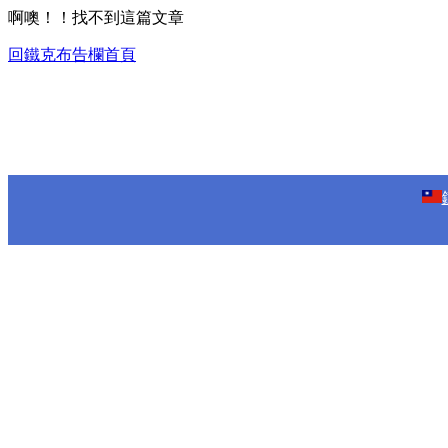
啊噢！！找不到這篇文章
回鐵克布告欄首頁