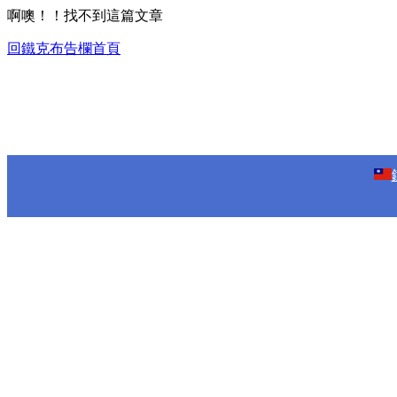
啊噢！！找不到這篇文章
回鐵克布告欄首頁