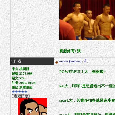
貢獻鋒哥1張...
9作者
wowo
(wowo)
(
)
來自 桃園縣
POWERFULL大，謝謝啦~
磅數 2373.9磅
發文 574
註冊 2002/10/24
kai大，呵呵~是想營造出不一樣
量級 超重量級
★★★★★
spark大，其實多拍多練習進
sean大，呵呵是有那種fu，想