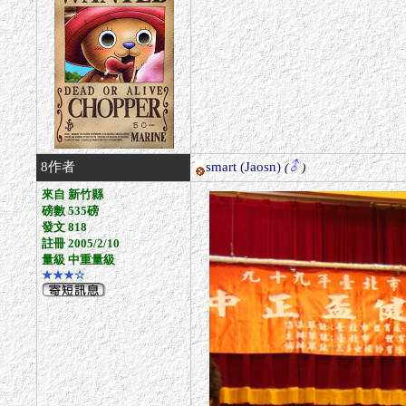
8作者
smart
(Jaosn)
(
)
來自 新竹縣
磅數 535磅
發文 818
註冊 2005/2/10
量級 中重量級
★★★☆