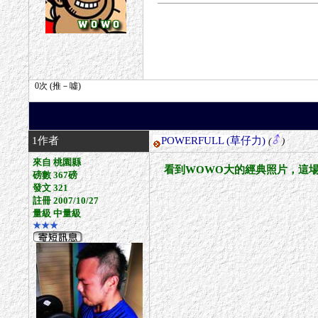
1作者
POWERFULL
(草仔力)
(
)
來自 桃園縣
看到WOWO大的經典照片，這
磅數 367磅
發文 321
註冊 2007/10/27
量級 中量級
★★★