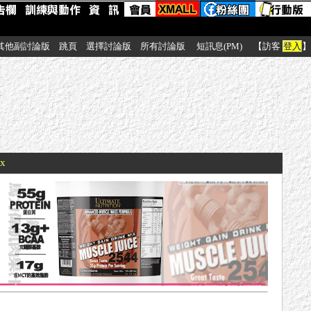
其他副討論版
跳頁
選擇討論版
所有討論版
短訊息(PM)
【訪客
登入
】
xx