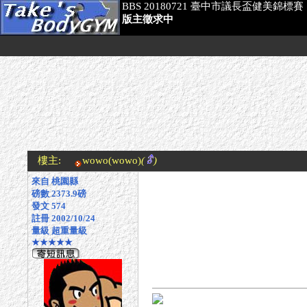
BBS 20180721 臺中市議長盃健美錦標賽
版主徵求中
樓主:
wowo
(wowo)
(
)
來自 桃園縣
磅數 2373.9磅
發文 574
註冊 2002/10/24
量級 超重量級
★★★★★