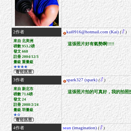
2作者
kai0916@hotmail.com
(Kai)
(
)
來自 北美洲
這張照片好有氣勢啊!!!!!
磅數 953.2磅
發文 668
註冊 2004/12/3
量級 重量級
★★★★
3作者
spark327
(spark)
(
)
來自 新北市
這張照片拍的可真好，我的拍照
磅數 71.6磅
發文 24
註冊 2008/2/24
量級 羽量級
★☆
4作者
sean
(imagination)
(
)