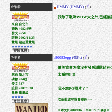
6作者
JIMMY
(JIMMY)
(
)
我除了啾咪WOW大之外,已經無話
來自 台北市
磅數 4082.6磅
發文 2650
註冊 2002/11/25
量級 超超重量級
★★★★★★★
7作者
s80083egg
(喬巴)
(
)
健美協會怎麼沒有發感謝狀給WOW
太威啦!!!!!
來自 新北市
磅數 984磅
發文 537
註冊 2007/3/30
我不敢PO照片了ˊˋ
量級 重量級
★★★★
吃個藍波球就會變身~~~
※本文於2010/8/16 下午 05:29:25修改※