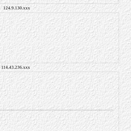
124.9.130.xxx
114.43.236.xxx