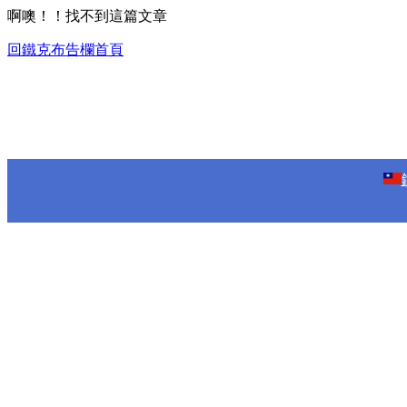
啊噢！！找不到這篇文章
回鐵克布告欄首頁