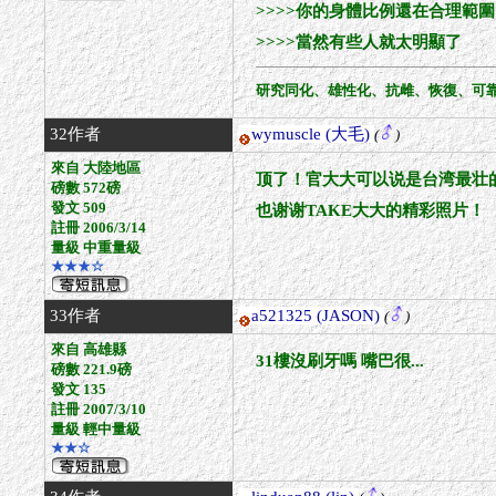
>>>>你的身體比例還在合理範
>>>>當然有些人就太明顯了
研究同化、雄性化、抗雌、恢復、可
32作者
wymuscle
(大毛)
(
)
來自 大陸地區
顶了！官大大可以说是台湾最壮
磅數 572磅
發文 509
也谢谢TAKE大大的精彩照片！
註冊 2006/3/14
量級 中重量級
★★★☆
33作者
a521325
(JASON)
(
)
來自 高雄縣
31樓沒刷牙嗎 嘴巴很...
磅數 221.9磅
發文 135
註冊 2007/3/10
量級 輕中量級
★★☆