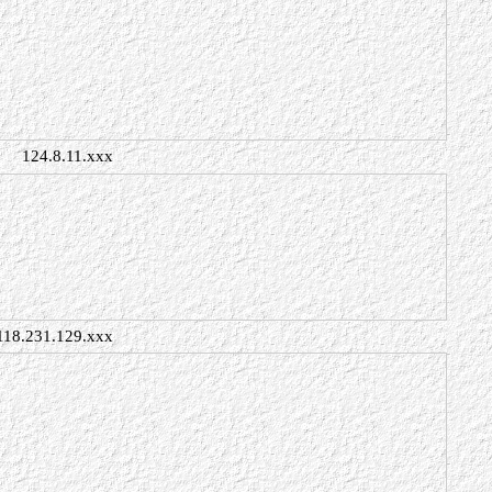
124.8.11.xxx
118.231.129.xxx