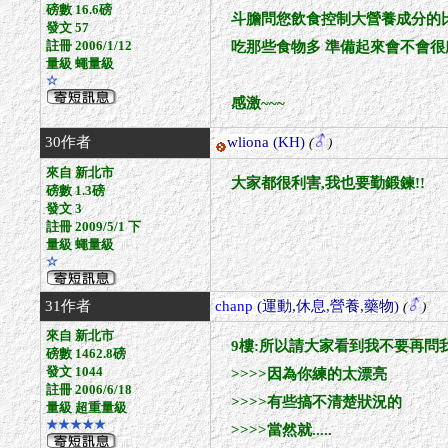
磅數 16.6磅
斗膽問您飲食控制大營養成分的
發文 57
註冊 2006/1/12
吃那些食物多 準備起來會不會很
量級 蠅量級
☆
感激~~~
30作者
wliona
(KH)
(
)
來自 新北市
大家都很利害,我也要勤鍛鍊!!
磅數 1.3磅
發文 3
註冊 2009/5/1 下
量級 蠅量級
☆
31作者
chanp
(運動,休息,營養,藥物)
(
)
來自 新北市
9樓:所以請大家看到我不要再問
磅數 1462.8磅
發文 1044
>>>>因為你練的太漂亮
註冊 2006/6/18
>>>>有些搞不清楚狀況的
量級 超重量級
★★★★★
>>>>當然就.....