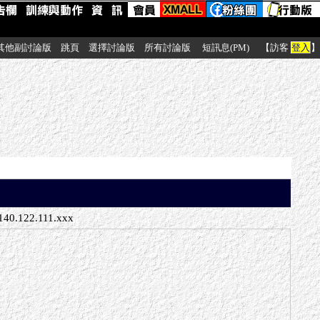
其他副討論版
跳頁
選擇討論版
所有討論版
短訊息(PM)
【訪客
登入
】
140.122.111.xxx