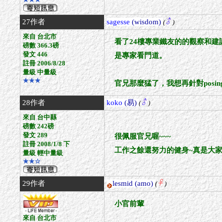
27作者
sagesse
(wisdom)
(
)
來自 台北市
看了24樓專業鐵友的的觀察和
磅數 366.3磅
發文 446
是專家看門道。
註冊 2006/8/28
量級 中量級
★★★
官兄那麼猛了，我想再針對posi
28作者
koko
(易)
(
)
來自 台中縣
磅數 242磅
發文 289
很佩服官兄喔~~~
註冊 2008/1/8 下
工作之餘還努力的健身~真是大家
量級 輕中量級
★★☆
29作者
lesmid
(amo)
(
)
小官前輩
來自 台北市