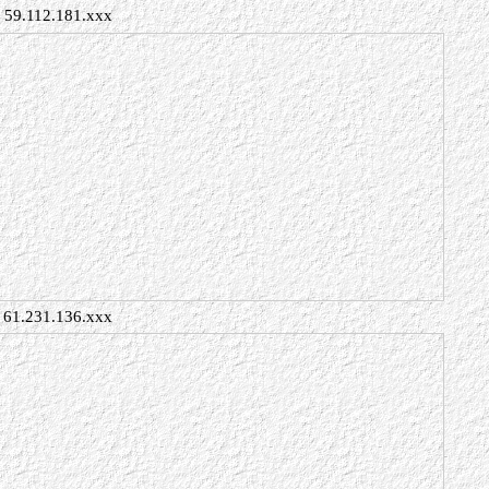
59.112.181.xxx
61.231.136.xxx