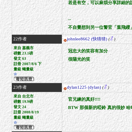
若是有空，可以麻煩分享詳細的課
--
不自覺想到另一位警官「葉飛纓
22作者
johnlee8662
(快猜猜)
(
)
來自 嘉義市
冠忠大的笑容有加分
磅數 23.1磅
發文 63
很陽光的笑
註冊 2007/8/6 下
量級 蠅量級
☆
23作者
dylan1225
(dylan)
(
)
來自 台北市
官兄練的真好!!!!
磅數 19.9磅
發文 24
BTW 那個新的啞鈴 真的很妙 
註冊 2008/8/19
量級 蠅量級
☆