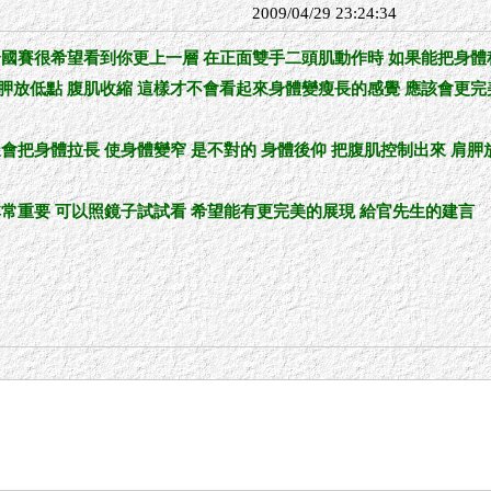
2009/04/29 23:24:34
全國賽很希望看到你更上一層 在正面雙手二頭肌動作時 如果能把身體稍
胛放低點 腹肌收縮 這樣才不會看起來身體變瘦長的感覺 應該會更完
樣會把身體拉長 使身體變窄 是不對的 身體後仰 把腹肌控制出來 肩
非常重要 可以照鏡子試試看 希望能有更完美的展現 給官先生的建言