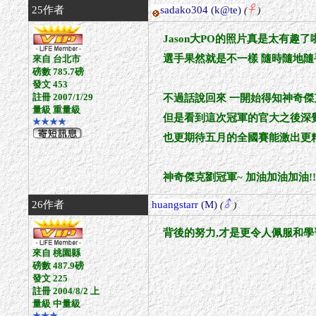
25作者
sadako304
(k@te)
(
)
Jason大PO的照片真是太有趣了
選手果然就是不一樣 隨時隨地隨
來自 台北市
磅數 785.7磅
發文 453
註冊 2007/1/29
不過話說回來 一開始得知神奇
量級 重量級
但是看到這次冠軍的官大之後深覺
★★★★
也更期待五月的全國賽能激出更
神奇傑克劉冠軍~ 加油加油加油!
26作者
huangstarr
(M)
(
)
背後的努力,才是更令人佩服和學
來自 桃園縣
磅數 487.9磅
發文 225
註冊 2004/8/2 上
量級 中量級
★★★