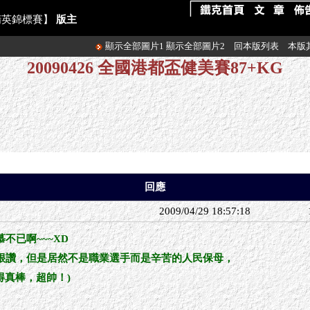
美精英錦標賽】
版主
顯示全部圖片1
顯示全部圖片2
回本版列表
本版
20090426 全國港都盃健美賽87+KG
回應
2009/04/29 18:57:18
不已啊~~~XD
很讚，但是居然不是職業選手而是辛苦的人民保母，
得真棒，超帥！)