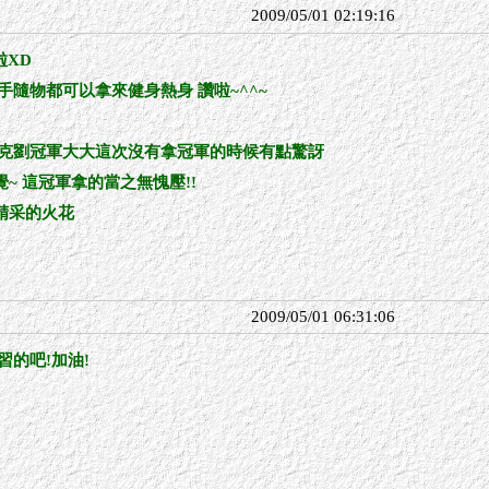
2009/05/01 02:19:16
啦XD
手隨物都可以拿來健身熱身 讚啦~^^~
傑克劉冠軍大大這次沒有拿冠軍的時候有點驚訝
~ 這冠軍拿的當之無愧壓!!
精采的火花
!
2009/05/01 06:31:06
習的吧!加油!