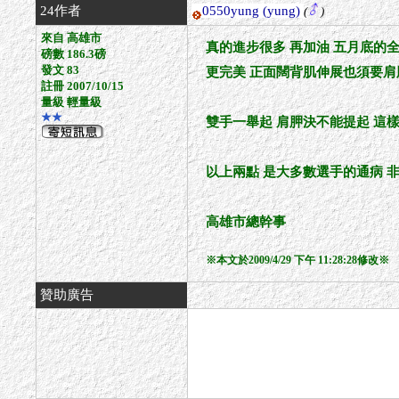
24作者
0550yung
(yung)
(
)
來自 高雄市
真的進步很多 再加油 五月底的
磅數 186.3磅
發文 83
更完美 正面闊背肌伸展也須要肩
註冊 2007/10/15
量級 輕量級
★★
雙手一舉起 肩胛決不能提起 這
以上兩點 是大多數選手的通病 
高雄市總幹事
※本文於2009/4/29 下午 11:28:28修改※
贊助廣告