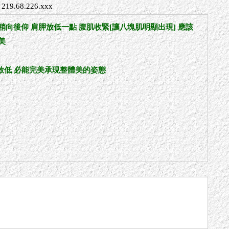
219.68.226.xxx
向後仰 肩胛放低一點 腹肌收緊[讓八塊肌明顯出現] 應該
美
胛放低 必能完美承現整體美的姿態