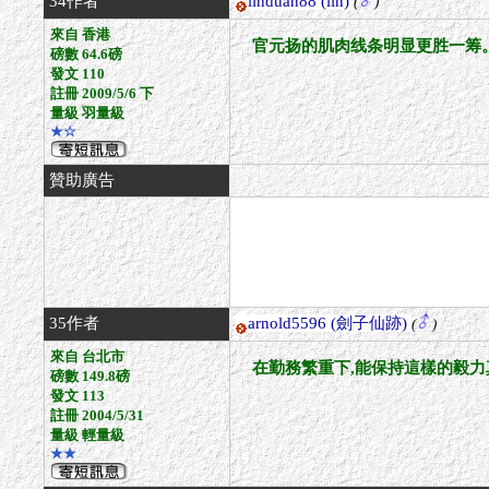
34作者
linduan88
(lin)
(
)
來自 香港
官元扬的肌肉线条明显更胜一筹
磅數 64.6磅
發文 110
註冊 2009/5/6 下
量級 羽量級
★☆
贊助廣告
35作者
arnold5596
(劍子仙跡)
(
)
來自 台北市
在勤務繁重下,能保持這樣的毅力真是
磅數 149.8磅
發文 113
註冊 2004/5/31
量級 輕量級
★★