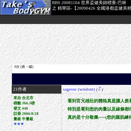
BBS 20081104 世界盃健美錦標賽-巴林
之 精華區-【20090426 全國港都盃健
21作者
sagesse
(wisdom)
(
)
來自 台北市
看到官兄雄壯的體格真是讓人羨慕
磅數 366.3磅
發文 446
特別是看到您的肉量以及線條都
註冊 2006/8/28
真的是十分敬佩~~~(您的腿肌練
量級 中量級
★★★