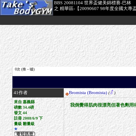
BBS 20081104 世界盃健美錦標賽-巴林
之 精華區-【20090607 98年度全國
41作者
Bromista
(Bromista)
(
)
來自 嘉義縣
我倒覺得肌肉很漂亮但著色劑用
磅數 34.4磅
發文 44
註冊 2008/6/9 下
量級 雛量級
★