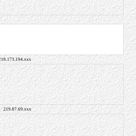
218.173.194.xxx
219.87.69.xxx