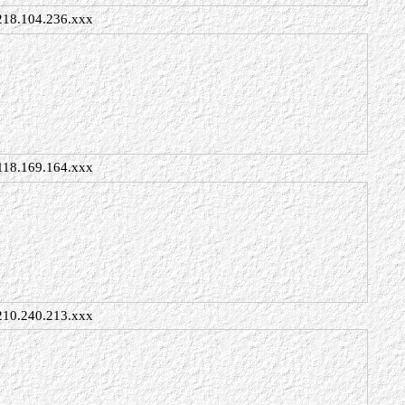
218.104.236.xxx
118.169.164.xxx
210.240.213.xxx