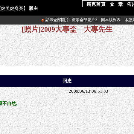
大專盃健美健身賽】
版主
顯示全部圖片1
顯示全部圖片2
回本版列表
本版
[照片]2009大專盃---大專先生
回應
2009/06/13 06:51:33
得不自然。