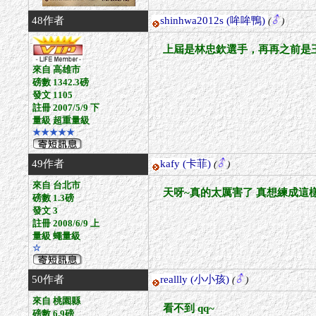
48作者
shinhwa2012s
(哞哞鴨)
(
)
上屆是林忠欽選手，再再之前是
來自 高雄市
磅數 1342.3磅
發文 1105
註冊 2007/5/9 下
量級 超重量級
★★★★★
49作者
kafy
(卡菲)
(
)
來自 台北市
天呀~真的太厲害了 真想練成這樣
磅數 1.3磅
發文 3
註冊 2008/6/9 上
量級 蠅量級
☆
50作者
reallly
(小小孩)
(
)
來自 桃園縣
看不到 qq~
磅數 6.9磅