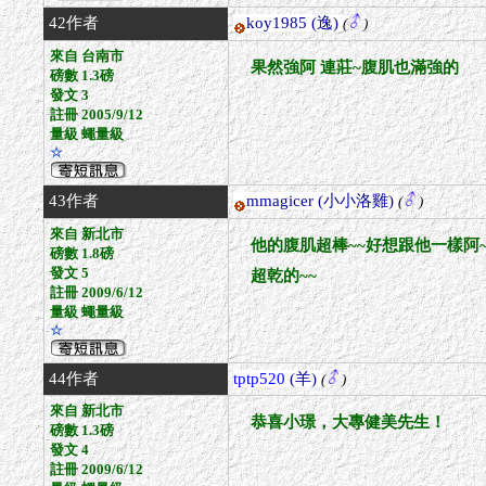
42作者
koy1985
(逸)
(
)
來自 台南市
果然強阿 連莊~腹肌也滿強的
磅數 1.3磅
發文 3
註冊 2005/9/12
量級 蠅量級
☆
43作者
mmagicer
(小小洛雞)
(
)
來自 新北市
他的腹肌超棒~~好想跟他一樣阿~
磅數 1.8磅
發文 5
超乾的~~
註冊 2009/6/12
量級 蠅量級
☆
44作者
tptp520
(羊)
(
)
來自 新北市
恭喜小璟，大專健美先生！
磅數 1.3磅
發文 4
註冊 2009/6/12