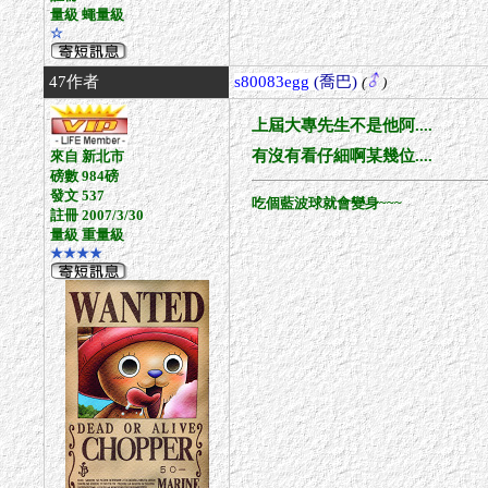
量級 蠅量級
☆
47作者
s80083egg
(喬巴)
(
)
上屆大專先生不是他阿....
有沒有看仔細啊某幾位....
來自 新北市
磅數 984磅
發文 537
吃個藍波球就會變身~~~
註冊 2007/3/30
量級 重量級
★★★★