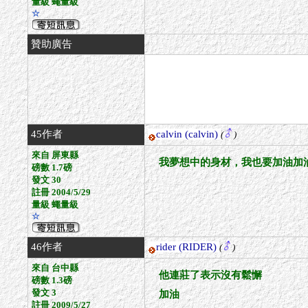
量級 蠅量級
☆
贊助廣告
45作者
calvin
(calvin)
(
)
來自 屏東縣
我夢想中的身材，我也要加油加
磅數 1.7磅
發文 30
註冊 2004/5/29
量級 蠅量級
☆
46作者
rider
(RIDER)
(
)
來自 台中縣
他連莊了表示沒有鬆懈
磅數 1.3磅
發文 3
加油
註冊 2009/5/27