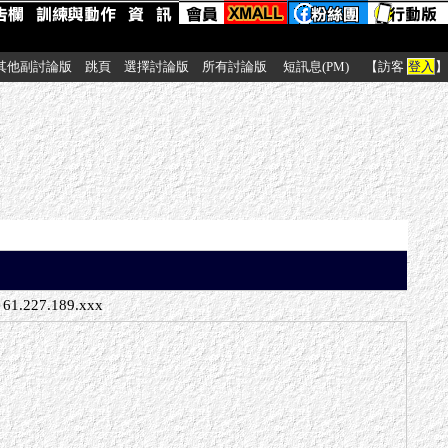
其他副討論版
跳頁
選擇討論版
所有討論版
短訊息(PM)
【訪客
登入
】
61.227.189.xxx