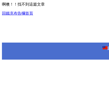
啊噢！！找不到這篇文章
回鐵克布告欄首頁