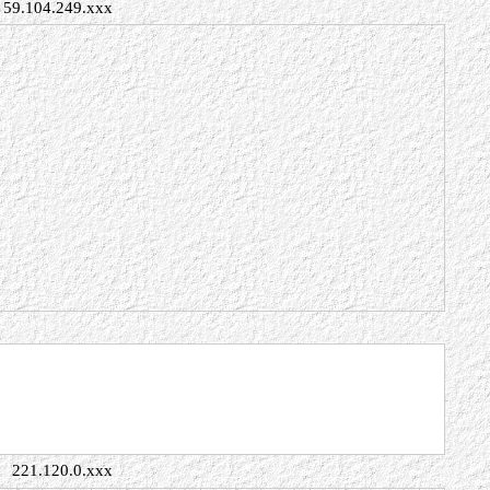
59.104.249.xxx
221.120.0.xxx