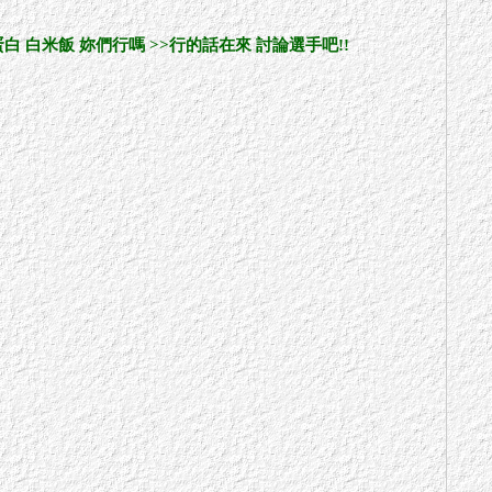
白米飯 妳們行嗎 >>行的話在來 討論選手吧!!