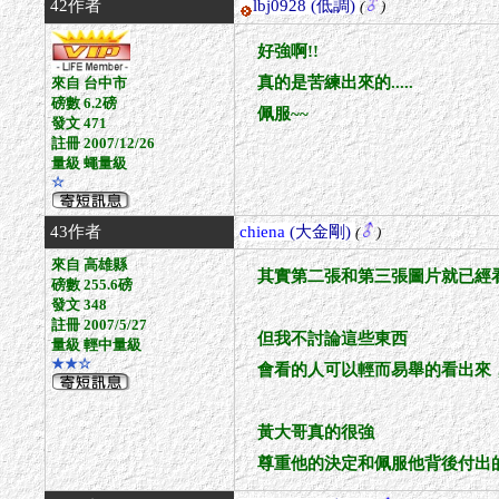
42作者
lbj0928
(低調)
(
)
好強啊!!
真的是苦練出來的.....
來自 台中市
磅數 6.2磅
佩服~~
發文 471
註冊 2007/12/26
量級 蠅量級
☆
43作者
chiena
(大金剛)
(
)
來自 高雄縣
其實第二張和第三張圖片就已經看
磅數 255.6磅
發文 348
註冊 2007/5/27
但我不討論這些東西
量級 輕中量級
★★☆
會看的人可以輕而易舉的看出來
黃大哥真的很強
尊重他的決定和佩服他背後付出