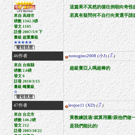
這篇果不其然的循往例朝向奇怪的方
若真有疑問何不自行向黃選手請
來自 高雄市
磅數 1342.3磅
發文 1105
註冊 2007/5/9 下
量級 超重量級
★★★★★
46作者
nonogino2008
(小J)
(
)
來自 台南縣
超級賽亞人嗎超棒的
磅數 2.6磅
發文 6
註冊 2010/3/15
量級 蠅量級
☆
47作者
leojoe11
(XD)
(
)
來自 台北市
黃教練說過!就算用藥!跟他們做
磅數 146.2磅
發文 212
是我們能比的!
註冊 2005/10/22