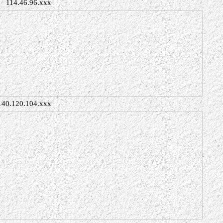
114.46.96.xxx
140.120.104.xxx