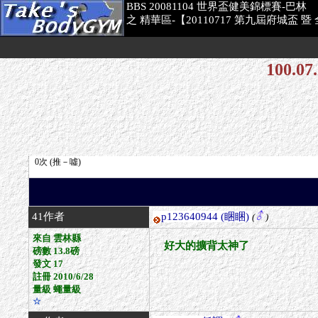
BBS 20081104 世界盃健美錦標賽-巴林
之 精華區-【20110717 第九屆府城盃
100.
41作者
p123640944
(睏睏)
(
)
來自 雲林縣
好大的擴背太神了
磅數 13.8磅
發文 17
註冊 2010/6/28
量級 蠅量級
☆