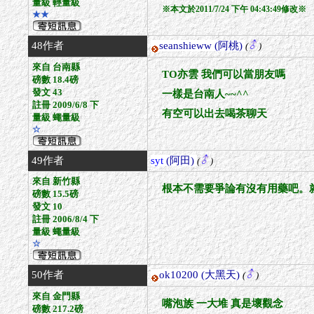
量級 輕量級
※本文於2011/7/24 下午 04:43:49修改※
★★
48作者
seanshieww
(阿桃)
(
)
來自 台南縣
TO亦雲 我們可以當朋友嗎
磅數 18.4磅
發文 43
一樣是台南人~~^^
註冊 2009/6/8 下
有空可以出去喝茶聊天
量級 蠅量級
☆
49作者
syt
(阿田)
(
)
來自 新竹縣
根本不需要爭論有沒有用藥吧。
磅數 15.5磅
發文 10
註冊 2006/8/4 下
量級 蠅量級
☆
50作者
ok10200
(大黑天)
(
)
來自 金門縣
嘴泡族 一大堆 真是壞觀念
磅數 217.2磅