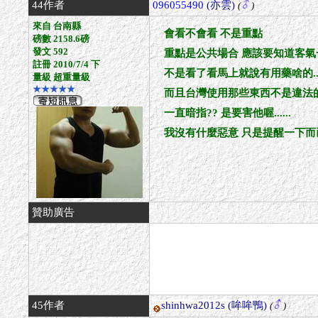
44作者
096055490
(亦雲)
(
)
來自 台南縣
會看不會看 不是重點
磅數 2158.6磅
發文 592
重點是公共場合 應該要知道客氣一點
註冊 2010/7/4 下
不是看了看馬上就說有用藥啥的...
量級 超重量級
★★★★★
而且台灣使用那些東西不是違法
一直暗指?? 是要害他喔......
我沒有什麼惡意 只是提醒一下而已 .
贊助廣告
45作者
shinhwa2012s
(哞哞鴨)
(
)