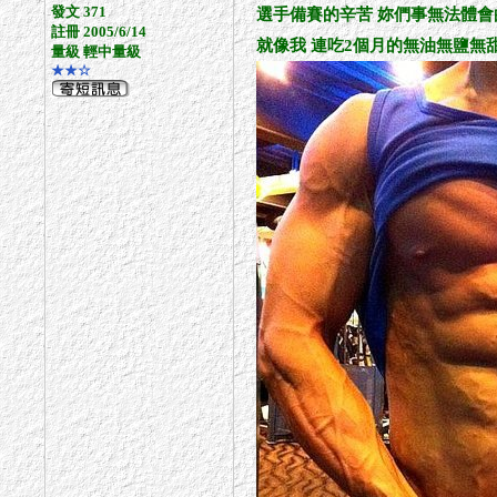
發文 371
選手備賽的辛苦 妳們事無法體會
註冊 2005/6/14
就像我 連吃2個月的無油無鹽無甜
量級 輕中量級
★★☆