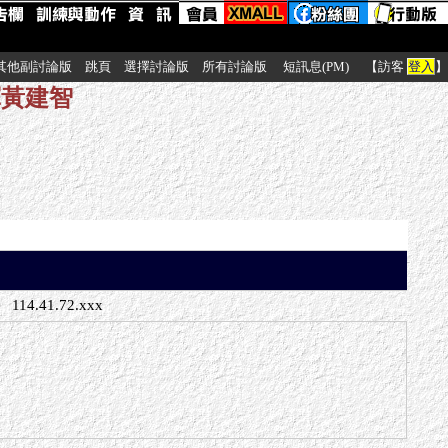
其他副討論版
跳頁
選擇討論版
所有討論版
短訊息(PM)
【訪客
登入
】
冠軍黃建智
114.41.72.xxx