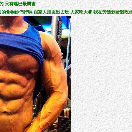
的 只有嘴巴最厲害
的食物妳們行嗎 跟家人朋友出去玩 人家吃大餐 我在旁邊剝蛋殼吃蛋白 