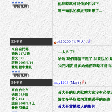
★★★★
他那時就可能低於四以下
連三頭肌的橫紋都出來了...
53作者
ok10200
(大黑天)
(
)
來自 金門縣
....太久了!!
磅數 217.2磅
發文 371
哈哈 我們都偏主題了 我要說的
註冊 2005/6/14
我們因該 是多給他們鼓勵才是而不
量級 輕中量級
★★☆
54作者
may1203
(May)
(
)
來自 台北市
黃大哥的肌肉狀態大家沒有必要
磅數 61.9磅
發文 103
幫忙多爭取國內運動選手的保障
註冊 2008/8/4 上
黃大哥震撼國人的影片
量級 羽量級