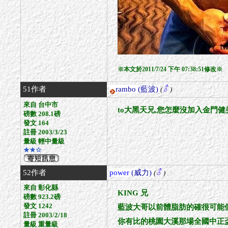
※本文於2011/7/24 下午 07:38:51修改※
51作者
rambo
(藍波)
(
)
來自 台中市
to大黑天兄,您怎麼沒加入金門健美隊
磅數 208.1磅
發文 164
註冊 2003/3/23
量級 輕中量級
★★☆
52作者
power
(威力)
(
)
來自 彰化縣
KING 兄
磅數 923.2磅
發文 1242
藍波大哥以前體脂肪的確很可能
註冊 2003/2/18
你有比的桃園大溪那場全國中正
量級 重量級