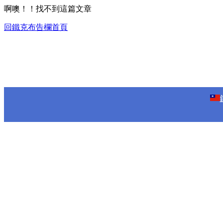
啊噢！！找不到這篇文章
回鐵克布告欄首頁