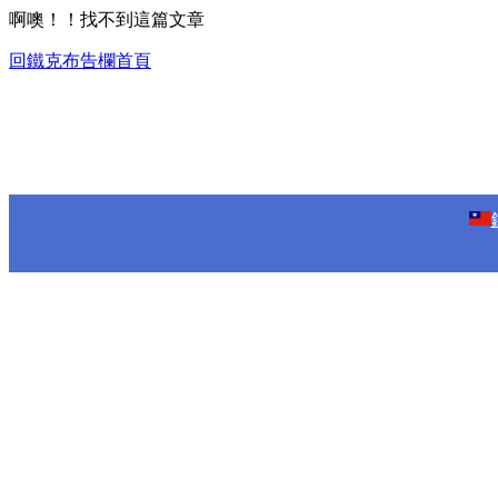
啊噢！！找不到這篇文章
回鐵克布告欄首頁