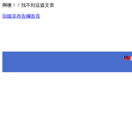
啊噢！！找不到這篇文章
回鐵克布告欄首頁