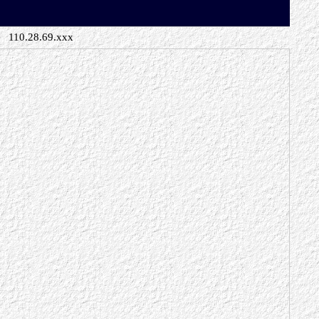
110.28.69.xxx