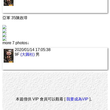
亞軍 35陳政璋
more 7 photos↓
2020/01/14 17:05:38
9F
(大圓柱)
男
本篇僅供 VIP 會員可以觀看 [
我要成為VIP
]。