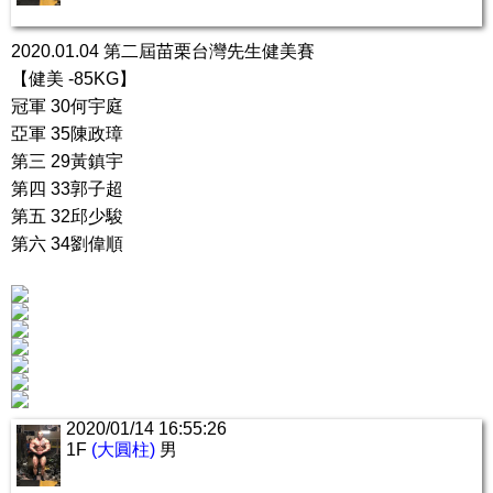
2020.01.04 第二屆苗栗台灣先生健美賽
【健美 -85KG】
冠軍 30何宇庭
亞軍 35陳政璋
第三 29黃鎮宇
第四 33郭子超
第五 32邱少駿
第六 34劉偉順
2020/01/14 16:55:26
1F
(大圓柱)
男