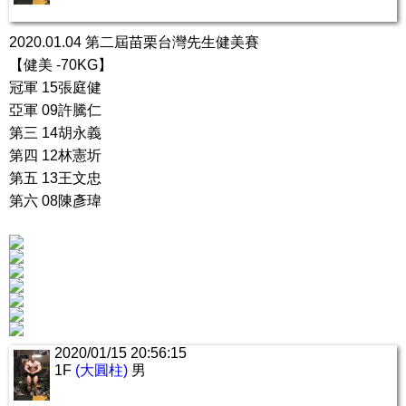
2020.01.04 第二屆苗栗台灣先生健美賽
【健美 -70KG】
冠軍 15張庭健
亞軍 09許騰仁
第三 14胡永義
第四 12林憲圻
第五 13王文忠
第六 08陳彥瑋
2020/01/15 20:56:15
1F
(大圓柱)
男