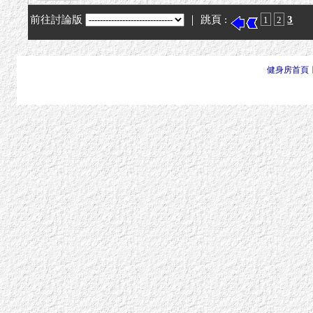
前往討論版
｜ 跳頁 :
3
1
2
健身房首頁