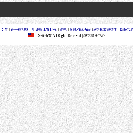
∣
文章
∣
佈告欄BBS
∣
訓練與比賽動作
∣
資訊
∣
會員相關功能
∣
鐵克起源與聲明
∣
聯繫我
版權所有 All Rights Reserved
| 鐵克健身中心