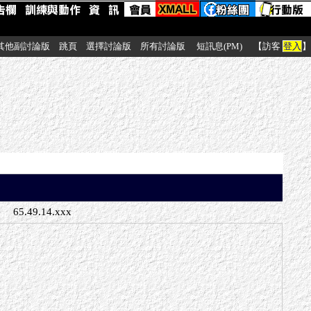
其他副討論版
跳頁
選擇討論版
所有討論版
短訊息(PM)
【訪客
登入
】
65.49.14.xxx