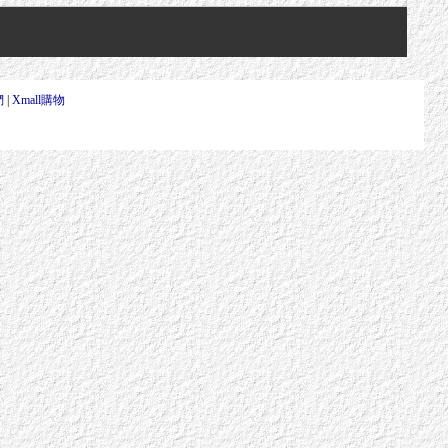
們
|
Xmall購物