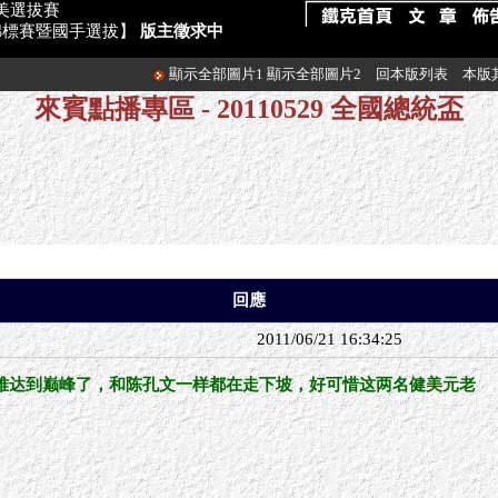
健美選拔賽
健美錦標賽暨國手選拔】
版主徵求中
顯示全部圖片1
顯示全部圖片2
回本版列表
本版
來賓點播專區 - 20110529 全國總統盃
回應
2011/06/21 16:34:25
难达到巅峰了，和陈孔文一样都在走下坡，好可惜这两名健美元老