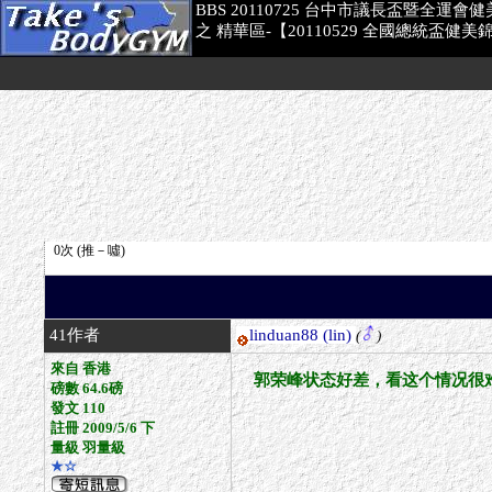
BBS 20110725 台中市議長盃暨全運會
之 精華區-【20110529 全國總統盃
41作者
linduan88
(lin)
(
)
來自 香港
郭荣峰状态好差，看这个情况很
磅數 64.6磅
發文 110
註冊 2009/5/6 下
量級 羽量級
★☆