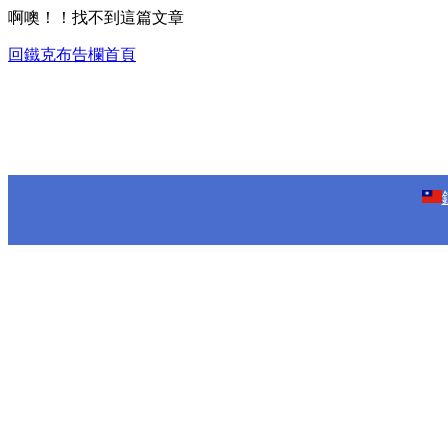
啊噢！！找不到這篇文章
回鐵克布告欄首頁