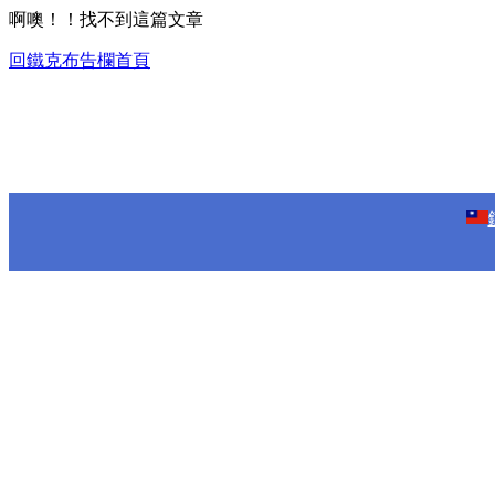
啊噢！！找不到這篇文章
回鐵克布告欄首頁