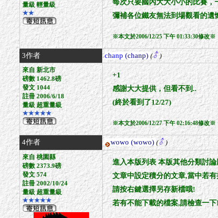
每次只要國內大大小小的比賽，
量級 輕量級
★★
彌補各位鐵友無法到場觀看的遺憾
※本文於2006/12/25 下午 01:33:30修改※
3作者
chanp
(chanp)
(
)
來自 新北市
+1
磅數 1462.8磅
發文 1044
感謝大大提供，但看不到..
註冊 2006/6/18
(終於看到了12/27)
量級 超重量級
★★★★★
※本文於2006/12/27 下午 02:16:48修改※
4作者
wowo
(wowo)
(
)
來自 桃園縣
進入本版列表 本版其他分類討論
磅數 2373.9磅
發文 574
文章中設定積分的文章,當中若有
註冊 2002/10/24
請按右鍵選擇另存新檔哦!
量級 超重量級
★★★★★
若有不能下載的檔案,請檢查一下