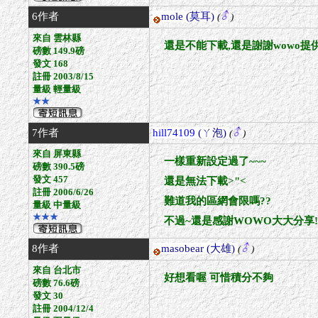
6作者
mole
(莫耳)
(
)
來自 雲林縣
還是不能下載,還是謝謝wowo提
磅數 149.9磅
發文 168
註冊 2003/8/15
量級 輕量級
★★
7作者
hill74109
(ㄚ泡)
(
)
來自 屏東縣
一樣重新設定過了~~~
磅數 390.5磅
發文 457
還是無法下載>"<
註冊 2006/6/26
難道我的區網會限嗎??
量級 中量級
★★★
不過~還是感謝WOWO大大分享!
8作者
masobear
(大雄)
(
)
來自 台北市
好想看喔 可惜積分不夠
磅數 76.6磅
發文 30
註冊 2004/12/4