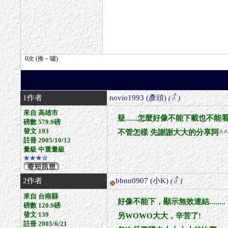
1作者
novio1993
(彥頭)
(
)
來自 高雄市
疑......怎麼好像不能下載也不能看
磅數 579.9磅
發文 193
不管怎樣 先謝謝大大的分享阿^
註冊 2005/10/12
量級 中重量級
★★★☆
2作者
bbnn0907
(小K)
(
)
來自 台南縣
好像不能下，顯示無效連結........
磅數 120.9磅
發文 139
另WOWO大大，辛苦了!
註冊 2005/6/21