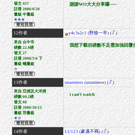
發文 457
謝謝WO大大分享囉~~~
註冊 2006/6/26
量級 中量級
★★★
12作者
y4c3s2c1
(野狼一卒)
(
)
來自 台中市
我想下載但磅數不足需加強回覆
磅數 22.9磅
發文 27
註冊 2006/5/6 下
量級 蠅量級
☆
13作者
unanimos
(unanimos)
(
)
來自 亞洲及大洋洲
i can't watch
磅數 60.2磅
發文 60
註冊 2006/10/15
量級 羽量級
★☆
14作者
LU123
(豪邁不羈)
(
)