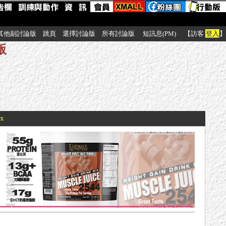
其他副討論版
跳頁
選擇討論版
所有討論版
短訊息(PM)
【訪客
登入
】
版
xx