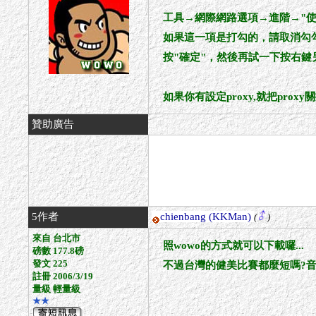
工具→網際網路選項→進階→"使用
如果這一項是打勾的，請取消勾
按"確定"，然後再試一下按右
如果你有設定proxy,就把prox
贊助廣告
5作者
chienbang
(KKMan)
(
)
來自 台北市
照wowo的方式就可以下載囉...
磅數 177.8磅
發文 225
不過台灣的健美比賽都麼短嗎?音
註冊 2006/3/19
量級 輕量級
★★