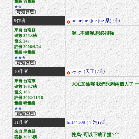
量級 羽量級
★☆
9作者
joejoejoe
(joe joe 桑)
(
)
來自 台南縣
喔...不錯喔.想必很強
磅數 345.3磅
發文 247
註冊 2006/9/24
量級 中量級
★★★
10作者
leyuyi
(天王)
(
)
來自 台南市
JOE加油喔 我們只剩兩個人了 
磅數 169.7磅
發文 163
註冊 2002/11/18
量級 輕量級
★★
11作者
hill74109
(ㄚ泡)
(
)
來自 屏東縣
挖烏~可以下載了捏^^"
磅數 390.5磅