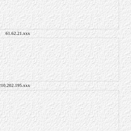
61.62.21.xxx
210.202.195.xxx