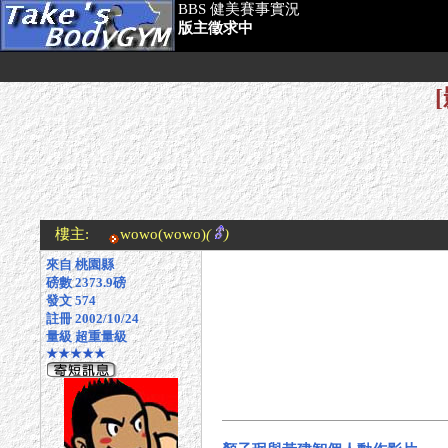
BBS 健美賽事實況
版主徵求中
樓主:
wowo
(wowo)
(
)
來自 桃園縣
磅數 2373.9磅
發文 574
註冊 2002/10/24
量級 超重量級
★★★★★