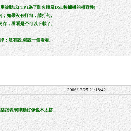
被動式FTP (為了防火牆及DSL數據機的相容性)"，
勾；如果沒有打勾，請打勾。
鍵另存，看看是否可以下載了。
y關掉；沒有設,就設一個看看.
2006/12/25 21:18:42
樂跟表演律動好像也不太搭...