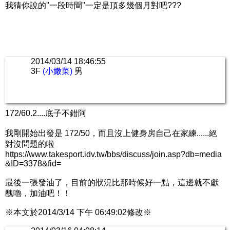
我猜你說的''一段時間''一定是頂多幾個月對吧???
2014/03/14 18:46:55
3F
(小嫩菜)
男
172/60.2....底子不錯阿
我剛開始出發是 172/50，而且沒上健身房自己在家練......絕
對沒問題的啦
https://www.takesport.idv.tw/bbs/discuss/join.asp?db=media
&ID=3378&fid=
最後一張發油了，目前的狀況比那時候好一點，這邊就不獻
醜嚕，加油吧！！
※本文於2014/3/14 下午 06:49:02修改※