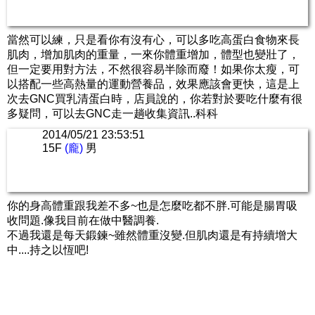
當然可以練，只是看你有沒有心，可以多吃高蛋白食物來長
肌肉，增加肌肉的重量，一來你體重增加，體型也變壯了，
但一定要用對方法，不然很容易半除而廢！如果你太瘦，可
以搭配一些高熱量的運動營養品，效果應該會更快，這是上
次去GNC買乳清蛋白時，店員說的，你若對於要吃什麼有很
多疑問，可以去GNC走一趟收集資訊..科科
2014/05/21 23:53:51
15F
(龐)
男
你的身高體重跟我差不多~也是怎麼吃都不胖.可能是腸胃吸
收問題.像我目前在做中醫調養.
不過我還是每天鍛鍊~雖然體重沒變.但肌肉還是有持續增大
中....持之以恆吧!