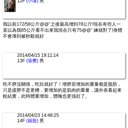
12F
(小壞)
男
我以前172/58公斤@@"之後最高增到78公斤!現在有些人一
直以為我85公斤看不出來我現在只有75@@" 練就對了!身體
不會薄到被秒殺就好
2014/04/15 19:11:14
13F
(張樊)
男
吃不胖沒關係，吃壯就好了！增胖若增加的重量都是脂肪，
只是虛胖不是更糟，要增加的是肌肉的重量，讓外表看起來
較結實，此時體重增加，體魄也更強壯了。
2014/04/23 14:48:25
14F
(籍殷)
男