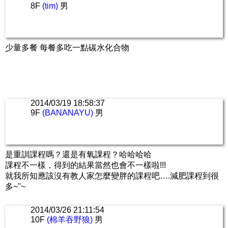
8F
(tim)
男
少量多餐 每餐多吃一點碳水化合物
2014/03/19 18:58:37
9F
(BANANAYU)
男
是重訓課程嗎？還是有氧課程？哈哈哈哈
課程不一樣，得到的結果當然也會不一樣啦!!!
就我所知應該沒有教人家怎麼變胖的課程吧….減肥課程到很
多~"~
2014/03/26 21:11:54
10F
(棉羊吞野狼)
男