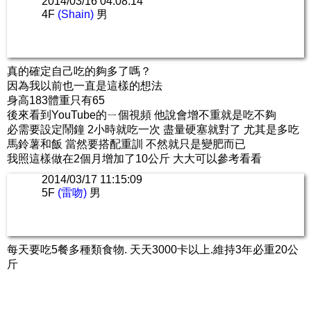
2014/03/16 04:08:14
4F
(Shain)
男
真的確定自己吃的夠多了嗎？
因為我以前也一直是這樣的想法
身高183體重只有65
後來看到YouTube的ㄧ個視頻 他說會增不重就是吃不夠
必需要設定鬧鐘 2小時就吃一次 盡量硬塞就對了 尤其是多吃
馬鈴薯和飯 當然要搭配重訓 不然就只是變肥而已
我照這樣做在2個月增加了10公斤 大大可以參考看看
2014/03/17 11:15:09
5F
(雷吻)
男
每天要吃5餐多種類食物. 天天3000卡以上.維持3年必重20公
斤