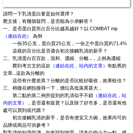
請問一下乳清蛋白要是如何選擇？
爬文後，有幾個疑問，是否能為小弟解答？
一、是否蛋白質所占百分比越高越好？以 COMBAT mp
（連結在此）
為例
一份35公克，蛋白質25公克，一份之中蛋白質約71.4%
這樣的百分比是否適合初次接觸乳清的新手？
二、乳清蛋白百百款，混和、濃縮、分離...，上例為濃縮
爬到考古文的這款
（連結在此，站內的文章）
有點舊的
文章...這款為分離的
這些有什麼差異？分離的是否比較好吸收，效果較佳？
三、稍微在網拍搜尋一下，價位高低落異甚大，
第二點的第二例所提到的乳清似乎不錯
（連結在此，站
內的文章）
，是否還有販賣？以及除了好市多，是否還有他
處可以買到或代購？
初次接觸乳清的新手，是否有便宜又大碗，效果尚可的
品牌或商品可供參考？
對乳清的知識尚淺，如有踩到地雷，請各位砲小力一點，感