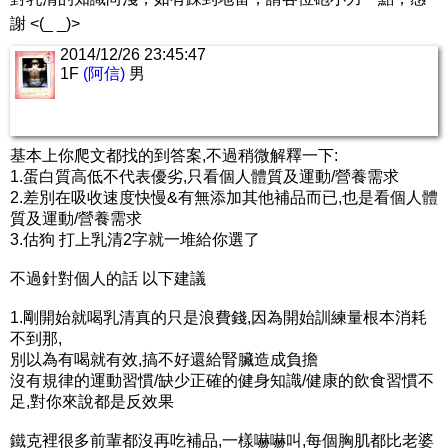
謝 <(_ _)>
2014/12/26 23:45:47
1F
(阿信)
男
基本上你爬文都找的到答案,不過稍微解釋一下:
1.蛋白質高低不代表優劣,只看個人體質及運動/營養需求
2.差別在吸收速度快慢&有無添加其他補品而已,也是看個人體
質及運動/營養需求
3.估狗 打上乳清2字就一堆給你選了
不過針對個人的話 以下建議
1.剛開始就喝乳清真的只是浪費錢,因為開始訓練量根本消耗
不到那,
別以為有喝就有效,搞不好還給腎臟造成負擔
沒有規律的運動習慣/缺少正確的健身知識/健康的飲食習慣不
足,對你來說都是反效果
鐵克裡很多前輩都沒再吃補品,一樣嚇嚇叫,每個胸肌都比老婆