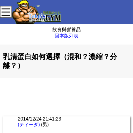
– 飲食與營養品 –
回本版列表
乳清蛋白如何選擇（混和？濃縮？分
離？）
2014/12/24 21:41:23
(ティーダ)
(男)