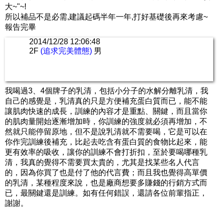
大~"~!
所以補品不是必需,建議起碼半年一年,打好基礎後再來考慮~
報告完畢
2014/12/28 12:06:48
2F
(追求完美體態)
男
我喝過3、4個牌子的乳清，包括小分子的水解分離乳清，我
自己的感覺是，乳清真的只是方便補充蛋白質而已，能不能
讓肌肉快速的成長，訓練的內容才是重點、關鍵，而且當你
的肌肉量開始逐漸增加時，你訓練的強度就必須再增加，不
然就只能停留原地，但不是說乳清就不需要喝，它是可以在
你作完訓練後補充，比起去吃含有蛋白質的食物比起來，能
更有效率的吸收，讓你的訓練不會打折扣，至於要喝哪種乳
清，我真的覺得不需要買太貴的，尤其是找某些名人代言
的，因為你買了也是付了他的代言費；而且我也覺得高單價
的乳清，某種程度來說，也是廠商想要多賺錢的行銷方式而
已，最關鍵還是訓練。如有任何錯誤，還請各位前輩指正，
謝謝。