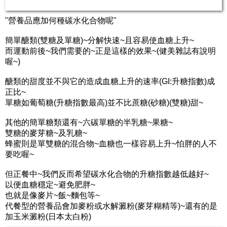
"營養品應加何種碳水化合物呢"
簡單醣類(雙糖及單糖)~分解快速~且容易使血糖上升~
而運動前後~我們需要的~正是這樣的效果~(健美雜誌有說明
喔~)
醣類的甜度並不與它的造成血糖上升的速率(GI:升糖指數)成
正比~
單糖如葡萄糖(升糖指數最高)並不比蔗糖(砂糖)(雙糖)甜~
其他的簡單糖類還有~六碳單糖的半乳糖~果糖~
雙糖的麥芽糖~及乳糖~
蜂蜜則是單雙糖的混合物~血糖也一樣容易上升~怕胖的人不
要吃喔~
但正餐中~我們反而希望碳水化合物的升糖指數越低越好~
以便血糖穩定~避免肥胖~
也就是像麥片~飯~麵包等~
代餐型的營養品會加麥粉或水解澱粉(麥芽糊精等)~還有的是
加玉米澱粉(日本太白粉)