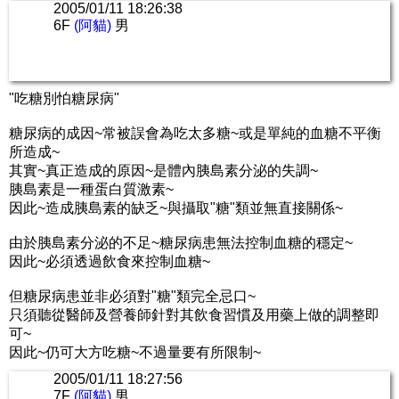
2005/01/11 18:26:38
6F
(阿貓)
男
"吃糖別怕糖尿病"
糖尿病的成因~常被誤會為吃太多糖~或是單純的血糖不平衡
所造成~
其實~真正造成的原因~是體內胰島素分泌的失調~
胰島素是一種蛋白質激素~
因此~造成胰島素的缺乏~與攝取"糖"類並無直接關係~
由於胰島素分泌的不足~糖尿病患無法控制血糖的穩定~
因此~必須透過飲食來控制血糖~
但糖尿病患並非必須對"糖"類完全忌口~
只須聽從醫師及營養師針對其飲食習慣及用藥上做的調整即
可~
因此~仍可大方吃糖~不過量要有所限制~
2005/01/11 18:27:56
7F
(阿貓)
男