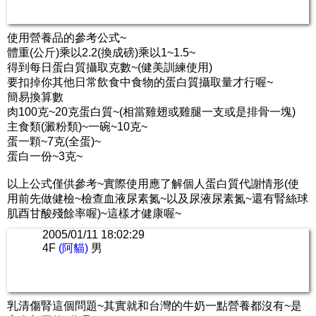
使用營養品的參考公式~
體重(公斤)乘以2.2(換成磅)乘以1~1.5~
得到每日蛋白質攝取克數~(健美訓練使用)
要扣掉你其他日常飲食中食物的蛋白質攝取量才行喔~
簡易換算數
肉100克~20克蛋白質~(相當雞翅或雞腿一支或是排骨一塊)
主食類(澱粉類)~一碗~10克~
蛋一顆~7克(全蛋)~
蛋白一份~3克~
以上公式僅供參考~實際使用應了解個人蛋白質代謝情形(使
用前先做健檢~檢查血液尿素氮~以及尿液尿素氮~還有腎絲球
肌酉甘酸殘餘率喔)~這樣才健康喔~
2005/01/11 18:02:29
4F
(阿貓)
男
乳清傷腎這個問題~其實就和台灣的牛奶一點營養都沒有~是