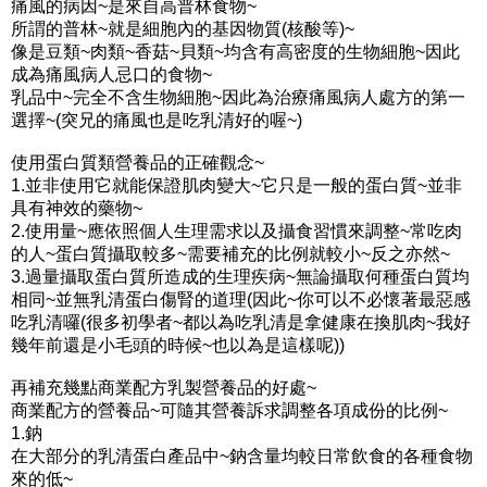
痛風的病因~是來自高普林食物~
所謂的普林~就是細胞內的基因物質(核酸等)~
像是豆類~肉類~香菇~貝類~均含有高密度的生物細胞~因此
成為痛風病人忌口的食物~
乳品中~完全不含生物細胞~因此為治療痛風病人處方的第一
選擇~(突兄的痛風也是吃乳清好的喔~)
使用蛋白質類營養品的正確觀念~
1.並非使用它就能保證肌肉變大~它只是一般的蛋白質~並非
具有神效的藥物~
2.使用量~應依照個人生理需求以及攝食習慣來調整~常吃肉
的人~蛋白質攝取較多~需要補充的比例就較小~反之亦然~
3.過量攝取蛋白質所造成的生理疾病~無論攝取何種蛋白質均
相同~並無乳清蛋白傷腎的道理(因此~你可以不必懷著最惡感
吃乳清囉(很多初學者~都以為吃乳清是拿健康在換肌肉~我好
幾年前還是小毛頭的時候~也以為是這樣呢))
再補充幾點商業配方乳製營養品的好處~
商業配方的營養品~可隨其營養訴求調整各項成份的比例~
1.鈉
在大部分的乳清蛋白產品中~鈉含量均較日常飲食的各種食物
來的低~