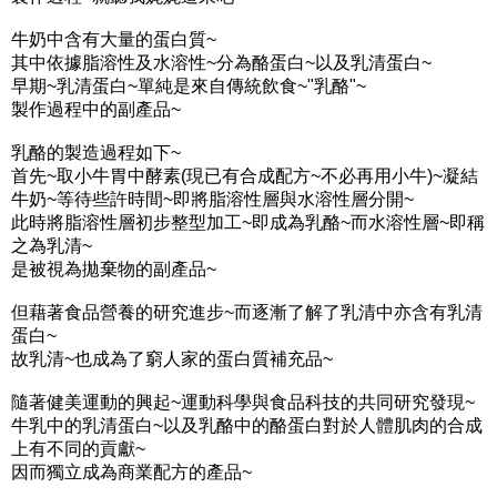
牛奶中含有大量的蛋白質~
其中依據脂溶性及水溶性~分為酪蛋白~以及乳清蛋白~
早期~乳清蛋白~單純是來自傳統飲食~"乳酪"~
製作過程中的副產品~
乳酪的製造過程如下~
首先~取小牛胃中酵素(現已有合成配方~不必再用小牛)~凝結
牛奶~等待些許時間~即將脂溶性層與水溶性層分開~
此時將脂溶性層初步整型加工~即成為乳酪~而水溶性層~即稱
之為乳清~
是被視為拋棄物的副產品~
但藉著食品營養的研究進步~而逐漸了解了乳清中亦含有乳清
蛋白~
故乳清~也成為了窮人家的蛋白質補充品~
隨著健美運動的興起~運動科學與食品科技的共同研究發現~
牛乳中的乳清蛋白~以及乳酪中的酪蛋白對於人體肌肉的合成
上有不同的貢獻~
因而獨立成為商業配方的產品~