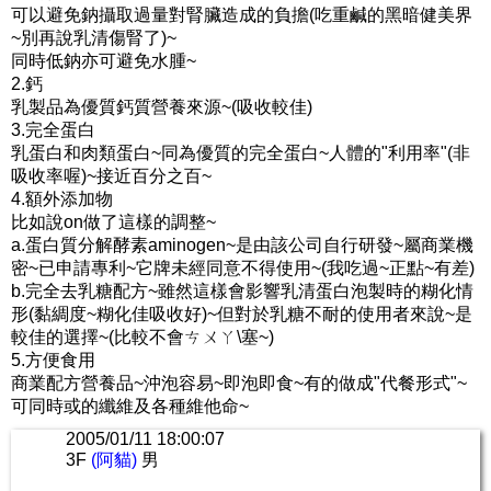
可以避免鈉攝取過量對腎臟造成的負擔(吃重鹹的黑暗健美界
~別再說乳清傷腎了)~
同時低鈉亦可避免水腫~
2.鈣
乳製品為優質鈣質營養來源~(吸收較佳)
3.完全蛋白
乳蛋白和肉類蛋白~同為優質的完全蛋白~人體的"利用率"(非
吸收率喔)~接近百分之百~
4.額外添加物
比如說on做了這樣的調整~
a.蛋白質分解酵素aminogen~是由該公司自行研發~屬商業機
密~已申請專利~它牌未經同意不得使用~(我吃過~正點~有差)
b.完全去乳糖配方~雖然這樣會影響乳清蛋白泡製時的糊化情
形(黏綢度~糊化佳吸收好)~但對於乳糖不耐的使用者來說~是
較佳的選擇~(比較不會ㄘㄨㄚ\塞~)
5.方便食用
商業配方營養品~沖泡容易~即泡即食~有的做成"代餐形式"~
可同時或的纖維及各種維他命~
2005/01/11 18:00:07
3F
(阿貓)
男