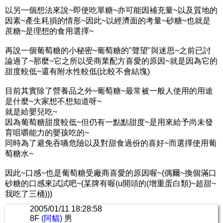
以另一個想法來說~即使吃單糖~亦可能因補充量~以及質地的
因素~產生耗損的情形~因此~以經濟面的考量~砂糖~也就是
蔗糖~是理想的食用選擇~
再說一個葡萄糖的小秘密~葡萄糖的"聲望"與迷思~之前已討
論過了~那麼~它之所以受商業配方喜愛的原因~就是因為它的
甜度較低~還有附水性較低(比較不會結塊)
目前其實除了營養品之外~葡萄糖~最常被一般人使用的用途
是什麼~大家想不想知道呀~
就是給嬰兒吃~
因為葡萄糖甜度較低~但仍有一點點甜度~是用來給予尚未發
育咀嚼能力的嬰孩吃的~
同時為了避免吞嚥危險以及對甜食過份的喜好~而選擇使用葡
萄糖水~
因此~口感~也是葡萄糖受廠商喜愛的原因喔~(偶爾~換個滿口
砂糖的口感來試試吧~(某牌有喔(u開頭的(增重蛋白類)~超甜~
我吃了三桶)))
2005/01/11 18:28:58
8F
(阿貓)
男