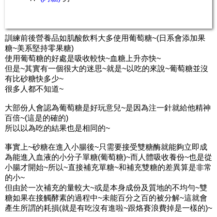
訓練前後營養品如肌酸飲料大多使用葡萄糖~(日系會添加果
糖~美系堅持零果糖)
使用葡萄糖的好處是吸收較快~血糖上升亦快~
但是~其實有一個很大的迷思~就是~以吃的來說~葡萄糖並沒
有比砂糖快多少~
很多人都不知道~
大部份人會認為葡萄糖是好玩意兒~是因為注一針就給他精神
百倍~(這是的確的)
所以以為吃的結果也是相同的~
事實上~砂糖在進入小腸後~只需要接受雙糖酶就能夠立即成
為能進入血液的小分子單糖(葡萄糖)~而人體吸收養份~也是從
小腸才開始~所以~直接補充單糖~和補充雙糖的差異算是非常
的小~
但由於一次補充的量較大~或是本身成份及質地的不均勻~雙
糖如果在接觸酵素的過程中~未能百分之百的被分解~這就會
產生所謂的耗損(就是有吃沒有進啦~跟烙賽浪費掉是一樣的)~