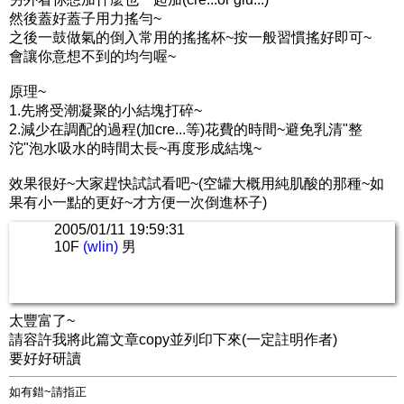
然後蓋好蓋子用力搖勻~
之後一鼓做氣的倒入常用的搖搖杯~按一般習慣搖好即可~
會讓你意想不到的均勻喔~
原理~
1.先將受潮凝聚的小結塊打碎~
2.減少在調配的過程(加cre...等)花費的時間~避免乳清"整
沱"泡水吸水的時間太長~再度形成結塊~
效果很好~大家趕快試試看吧~(空罐大概用純肌酸的那種~如
果有小一點的更好~才方便一次倒進杯子)
2005/01/11 19:59:31
10F
(wlin)
男
太豐富了~
請容許我將此篇文章copy並列印下來(一定註明作者)
要好好研讀
如有錯~請指正