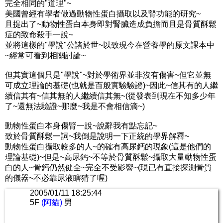
完全相同的"道理"~
美國曾經有學者做過動物性蛋白攝取以及腎功能的研究~
且提出了~動物性蛋白本身即對腎臟造成負擔而且是骨質酥鬆
症的致命殺手一說~
並將這樣的"學說"公諸於世~以致現今在營養學的原文課本中
~經常可看到相關討論~
但其實這個只是"學說"~對於學術界並非沒有傷害~但它並無
可成立理論的基礎(也就是百般實驗驗證)~因此~信其有的人繼
續信其有~信其無的人繼續信其無~(從發表到現在不知多少年
了~還無法驗證~那麼~我是不會相信滴~)
動物性蛋白本身傷腎一說~說辭我有點忘記~
致於骨質酥鬆一詞~我倒是說明一下正統的學界解釋~
動物性蛋白攝取較多的人~的確有高尿鈣的現象(這是他們的
理論基礎)~但是~高尿鈣~不等於骨質酥鬆~攝取大量動物性蛋
白的人~骨鈣仍然健全~完全不受影響~(現已有直接探測骨質
的儀器~不必靠尿液瞎猜了喔)
2005/01/11 18:25:44
5F
(阿貓)
男