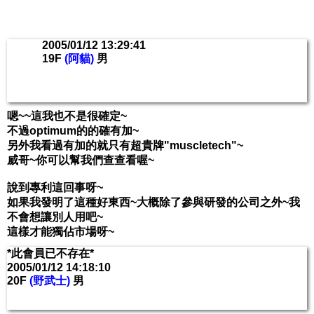
2005/01/12 13:29:41
19F
(阿貓)
男
嗯~~這我也不是很確定~
不過optimum的的確有加~
另外我看過有加的就只有超貴牌"muscletech"~
威哥~你可以幫我們查查看喔~
說到專利這回事呀~
如果我發明了這種好東西~大概除了參與研發的公司之外~我
不會想讓別人用吧~
這樣才能獨佔市場呀~
*此會員已不存在*
2005/01/12 14:18:10
20F
(野武士)
男