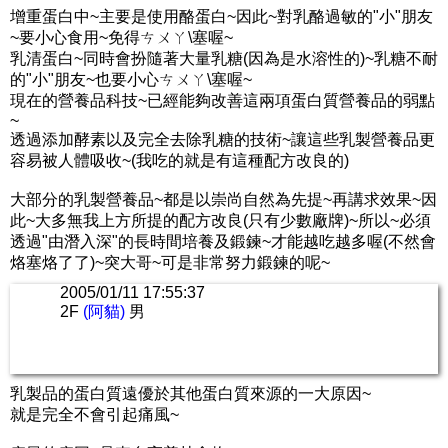
增重蛋白中~主要是使用酪蛋白~因此~對乳酪過敏的"小"朋友
~要小心食用~免得ㄘㄨㄚ\塞喔~
乳清蛋白~同時會扮隨著大量乳糖(因為是水溶性的)~乳糖不耐
的"小"朋友~也要小心ㄘㄨㄚ\塞喔~
現在的營養品科技~已經能夠改善這兩項蛋白質營養品的弱點
~
透過添加酵素以及完全去除乳糖的技術~讓這些乳製營養品更
容易被人體吸收~(我吃的就是有這種配方改良的)
大部分的乳製營養品~都是以崇尚自然為先提~再講求效果~因
此~大多無我上方所提的配方改良(只有少數廠牌)~所以~必須
透過"由潛入深"的長時間培養及鍛鍊~才能越吃越多喔(不然會
烙塞烙了了)~突大哥~可是非常努力鍛鍊的呢~
2005/01/11 17:55:37
2F
(阿貓)
男
乳製品的蛋白質遠優於其他蛋白質來源的一大原因~
就是完全不會引起痛風~