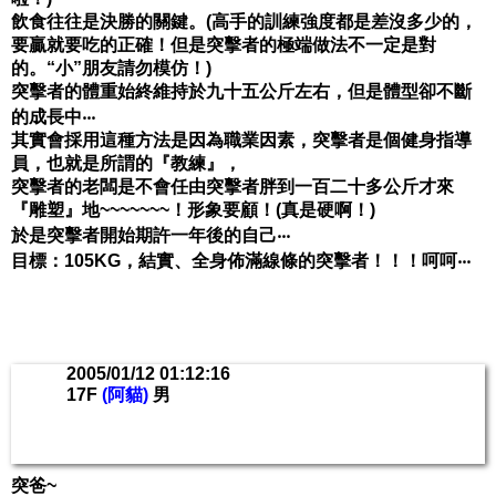
飲食往往是決勝的關鍵。(高手的訓練強度都是差沒多少的，
要贏就要吃的正確！但是突擊者的極端做法不一定是對
的。“小”朋友請勿模仿！)
突擊者的體重始終維持於九十五公斤左右，但是體型卻不斷
的成長中‧‧‧
其實會採用這種方法是因為職業因素，突擊者是個健身指導
員，也就是所謂的『教練』，
突擊者的老闆是不會任由突擊者胖到一百二十多公斤才來
『雕塑』地~~~~~~~！形象要顧！(真是硬啊！)
於是突擊者開始期許一年後的自己‧‧‧
目標：105KG，結實、全身佈滿線條的突擊者！！！呵呵‧‧‧
2005/01/12 01:12:16
17F
(阿貓)
男
突爸~