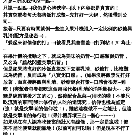
才是‧‧‧所以我也說一點‧‧‧
只說一點點‧‧‧(我仍是心胸狹窄‧‧‧)以下內容都是真實的！
其實突擊者每天都將飯打成漿‧‧‧先打好一大鍋，然後帶到公
司‧‧‧
接著‧‧‧只要有時間就倒一些進入果汁機混入一定比例的砂糖與
乳清(配方是秘密‧‧‧)，
『躲起來都偷偷的打』‧‧‧(被看見我會害羞‧‧‧)打到粘ㄔㄡˊ為止‧
‧‧
在果汁機的攪動之下，就成為美味的奶昔‧‧‧(口感類似奶昔，
又名為『黯然閃靈突擊奶昔』)
但是如果將煮好的冷飯直接放下去混乳清、砂糖打，比較難
成為奶昔，反而成為『八寶粥口感』。(如果沒將飯漿先打好
放著，而直接將飯與乳清、砂糖混合打漿‧‧‧口感會很差‧‧‧難
吃！)突擊者每餐都吃這個超強代餐(乳清的消耗量很大‧‧‧，砂
糖是練習前後才加的ㄛ)，然後配合蔬菜‧‧‧(用吃的啦！不能只
吃流質的東西)我比修行的人吃的還講究，信仰也極為堅定
(強！就是突擊者的信仰啦！)，雖然這樣做不一定能壯，但這
就是突擊者的修行啦！(果汁機弄壞三台‧‧‧傷心~~~~~)
如果現在有人認為吃便當能壯又有線條，那一定是瘋啦！健
美不是吃便當就能贏地！(以前可能可以啦！但是現在不行了
啦！)