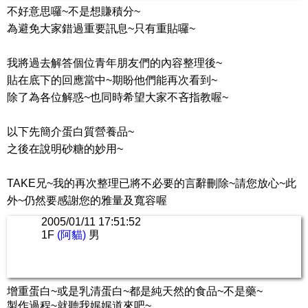
不好意思囉~不是想賺積分~
為避免大家錯過重要訊息~只有重貼囉~
我將過去解答個位青年朋友們的內容整理後~
貼在底下的回應當中~期盼他們能再次看到~
除了為各位解惑~也同時希望大家不吝指教喔~
以下先簡介蛋白質營養品~
之後在說明砂糖的妙用~
TAKE兄~我的再次整理已將不必要的言辭刪除~請您放心~此
外~仍然要感謝您的雅量及寬容喔
2005/01/11 17:51:52
1F
(阿貓)
男
增重蛋白~或是乳清蛋白~都是純天然的食品~不是藥~
製作過程~就聽我娓娓道來吧~