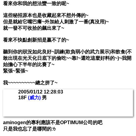
看來你和我的想法蠻一致的呢~
這些秘招原本也是收藏起來不想外傳的~
但是就給它嘴巴癢~外加給人刺激了一番(真沒用)~
就一發不可收拾的飆出來了~
看來不快點創新招是贏不了的~
聽到你的狀況如此良好~訓練(欺負弱小的武力展示)和飲食(不
敢出現在光天化日底下的偷吃~~靠!~還吃這麼好料的~)~我開
始擔心下半年的比賽了~
緊張~緊張~
我~~~~~~~~~~總之拼了~
2005/01/12 12:28:03
18F
(威力)
男
aminogen的專利應該不是OPTIMUM公司的吧
只是我也忘了是哪間的ㄌ