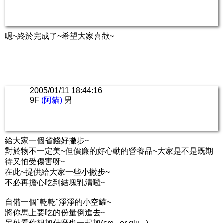
嗯~終於完成了~希望大家喜歡~
2005/01/11 18:44:16
9F
(阿貓)
男
給大家一個省錢好撇步~
對於物不一定美~但價廉的好心動的營養品~大家是不是既期
待又怕受傷害呀~
在此~提供給大家一些小撇步~
不必再擔心吃到結塊乳清囉~
自備一個"乾乾"淨淨的小空罐~
將你馬上要吃的份量倒進去~
另外看你想加什麼也一起加(cre...or glu...)