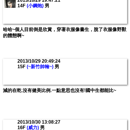
2013/10/29 19:47:21
14F
(小鋼炮)
男
哈哈~個人目前倒是欣賞，穿著衣服像書生，脫了衣服像野獸
的體態啊~
2013/10/29 20:49:24
15F
(~新竹帥翰~)
男
減的在乾.沒有健美比例.一點意思也沒有!國中生都能比~
2013/10/30 13:08:27
16F
(威力)
男