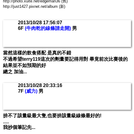
http://photo.xuite.net/edgeman36 (舊)
http://just1427.pixnet.net/album (新)
2013/10/28 17:56:07
6F
(牛肉乾的線條請走開)
男
當然這樣的飲食搭配 是真的不錯
不過希望terry119這次的劑量要記得用對 畢竟前次比賽後的
結果並不如預期的好
總之 加油...
2013/10/28 20:33:16
7F
(威力)
男
拚不了該量級最大隻,也要拚該量級線條最好的!
.....
我抄個筆記先...