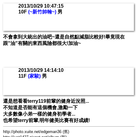
2013/10/29 10:47:15
10F
(~新竹帥翰~)
男
不會拿到大統出的油吧~還是自然點減脂比較好!畢竟現在
跟"油"有關的東西風險都很大!加油~
2013/10/29 14:14:10
11F
(家駿)
男
還是想看看terry119前輩的健身近況照...
不知道是否能有這個機會,激勵一下
大多數像小弟一樣的健身初學者...
也希望terry前輩,明年健美比賽有好成績!
http://photo.xuite.net/edgeman36 (舊)