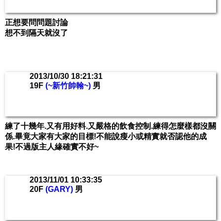
正想要問問題討論
想不到隔天就沒了
2013/10/30 18:21:31
19F
(~新竹帥翰~)
男
練了十幾年.又有用好料.又嚴格的飲食控制.練得怎麼樣都沒關
係.畢竟大家有大家的目標!不能說瘦小或精實就否認他的成
果!不過版主人緣確實不好~
2013/11/01 10:33:35
20F
(GARY)
男