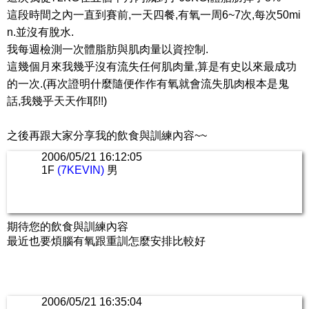
這段時間之內一直到賽前,一天四餐,有氧一周6~7次,每次50mi
n.並沒有脫水.
我每週檢測一次體脂肪與肌肉量以資控制.
這幾個月來我幾乎沒有流失任何肌肉量,算是有史以來最成功
的一次.(再次證明什麼隨便作作有氧就會流失肌肉根本是鬼
話,我幾乎天天作耶!!)
之後再跟大家分享我的飲食與訓練內容~~
2006/05/21 16:12:05
1F
(7KEVIN)
男
期待您的飲食與訓練內容
最近也要煩腦有氧跟重訓怎麼安排比較好
2006/05/21 16:35:04