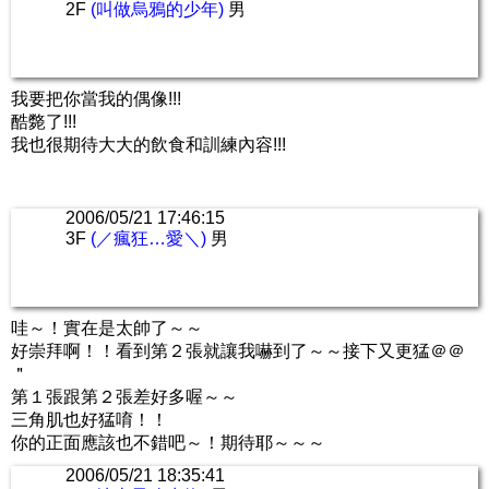
2F
(叫做烏鴉的少年)
男
我要把你當我的偶像!!!
酷斃了!!!
我也很期待大大的飲食和訓練內容!!!
2006/05/21 17:46:15
3F
(／瘋狂…愛＼)
男
哇～！實在是太帥了～～
好崇拜啊！！看到第２張就讓我嚇到了～～接下又更猛＠＠
＂
第１張跟第２張差好多喔～～
三角肌也好猛唷！！
你的正面應該也不錯吧～！期待耶～～～
2006/05/21 18:35:41