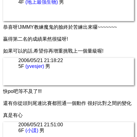
4F
(地上最強生物)
男
恭喜呀!JIMMY教練魔鬼的臉終於苦練出來囉~~~~~~~
贏得第二名的成績果然很猛呀!
如果可以的話,希望你再增重挑戰上一個量級喔!
2006/05/21 21:18:22
5F
(yvesjer)
男
快po吧等不及了!!!
還有你從頭到尾連比賽都照通一個動作 很好比對之間的變化
真是有心
2006/05/21 21:51:00
6F
(小諜)
男