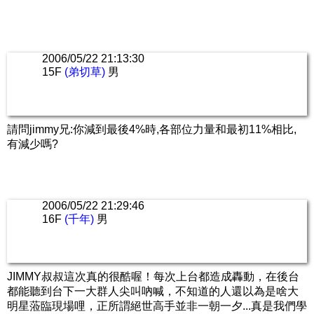
2006/05/22 21:13:30
15F
(弟切草)
男
請問jimmy兄:你減到最後4%時,各部位力量和最初11%相比,
有減少嗎?
2006/05/22 21:29:46
16F
(千年)
男
JIMMY叔叔這次真的很酷喔！每次上台都造成轟動，在後台
都能聽到台下一大群人尖叫吶喊，不知道的人還以為是啥大
明星蒞臨現場哩，正所謂絕世高手並非一朝一夕...真是我們學