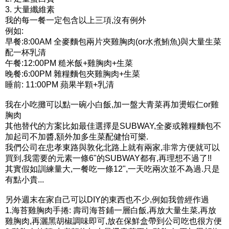
3. 大量纖維素
我的每一餐一定包含以上三項,沒有例外
例如:
早餐:8:00AM 全麥麵包兩片夾雞胸肉(or水煮鮪魚)與大量生菜
配一杯乳清
午餐:12:00PM 糙米飯+雞胸肉+生菜
晚餐:6:00PM 雜糧麵包夾雞胸肉+生菜
睡前: 11:00PM 蘋果半顆+乳清
我在小吃攤可以點一碗小白飯,加一盤大青菜再加燙蝦仁or雞
胸肉
其他替代的方案比如最佳選擇是SUBWAY,全麥或雜糧麵包不
加起司不加醬,額外加多生菜配健怡可樂.
我們公司在忠孝東路與敦化北路上就有兩家,非常方便就可以
買到,我需要的元素一條6"的SUBWAY都有,再理想不過了!!
其實假如訓練量大,一餐吃一條12",一天吃兩次並不為過.只是
有點小貴...
另外週末在家自己可以DIY的東西也不少,例如我曾經作過
1.海苔雞胸肉手捲: 壽司海苔鋪一層白飯,再放大量生菜,再放
雞胸肉,再灑黑胡椒調味即可,放在保鮮盒帶到公司吃也很方便