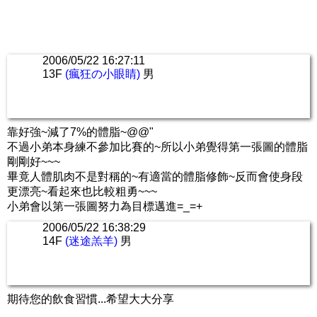
2006/05/22 16:27:11
13F
(瘋狂の小眼睛)
男
靠好強~減了7%的體脂~@@"
不過小弟本身練不參加比賽的~所以小弟覺得第一張圖的體脂
剛剛好~~~
畢竟人體肌肉不是對稱的~有適當的體脂修飾~反而會使身段
更漂亮~看起來也比較粗勇~~~
小弟會以第一張圖努力為目標邁進=_=+
2006/05/22 16:38:29
14F
(迷途羔羊)
男
期待您的飲食習慣...希望大大分享