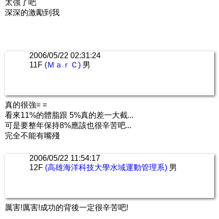
太強了吧
深深的激勵到我
2006/05/22 02:31:24
11F
(ＭａｒＣ)
男
真的很強= =
看來11%的體脂跟 5%真的差一大截...
可是要整年保持8%應該也很辛苦吧...
完全不能有嘴殘
2006/05/22 11:54:17
12F
(高雄海洋科技大學水域運動管理系)
男
厲害!厲害!成功的背後一定很辛苦吧!