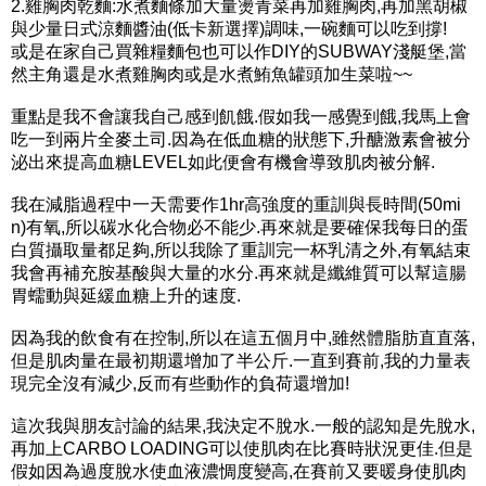
2.雞胸肉乾麵:水煮麵條加大量燙青菜再加雞胸肉,再加黑胡椒
與少量日式涼麵醬油(低卡新選擇)調味,一碗麵可以吃到撐!
或是在家自己買雜糧麵包也可以作DIY的SUBWAY淺艇堡,當
然主角還是水煮雞胸肉或是水煮鮪魚罐頭加生菜啦~~
重點是我不會讓我自己感到飢餓.假如我一感覺到餓,我馬上會
吃一到兩片全麥土司.因為在低血糖的狀態下,升醣激素會被分
泌出來提高血糖LEVEL如此便會有機會導致肌肉被分解.
我在減脂過程中一天需要作1hr高強度的重訓與長時間(50mi
n)有氧,所以碳水化合物必不能少.再來就是要確保我每日的蛋
白質攝取量都足夠,所以我除了重訓完一杯乳清之外,有氧結束
我會再補充胺基酸與大量的水分.再來就是纖維質可以幫這腸
胃蠕動與延緩血糖上升的速度.
因為我的飲食有在控制,所以在這五個月中,雖然體脂肪直直落,
但是肌肉量在最初期還增加了半公斤.一直到賽前,我的力量表
現完全沒有減少,反而有些動作的負荷還增加!
這次我與朋友討論的結果,我決定不脫水.一般的認知是先脫水,
再加上CARBO LOADING可以使肌肉在比賽時狀況更佳.但是
假如因為過度脫水使血液濃惆度變高,在賽前又要暖身使肌肉