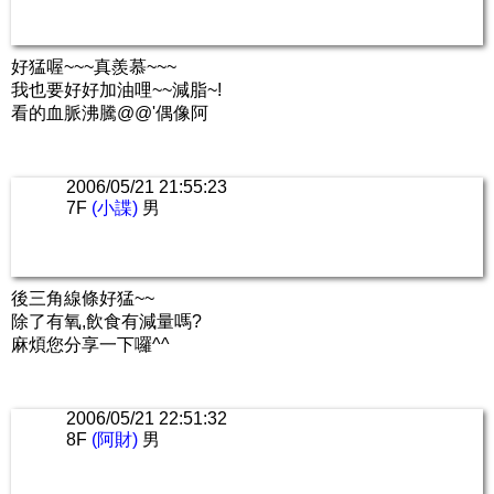
好猛喔~~~真羨慕~~~
我也要好好加油哩~~減脂~!
看的血脈沸騰@@'偶像阿
2006/05/21 21:55:23
7F
(小諜)
男
後三角線條好猛~~
除了有氧,飲食有減量嗎?
麻煩您分享一下囉^^
2006/05/21 22:51:32
8F
(阿財)
男