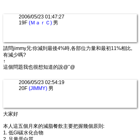
2006/05/23 01:47:27
19F
(ＭａｒＣ)
男
請問jimmy兄:你減到最後4%時,各部位力量和最初11%相比,
有減少嗎?
↑
這個問題我也很想知道的說@"@
2006/05/23 02:54:19
20F
(JIMMY)
男
大家好
本人這五個月來的減脂餐飲主要把握幾個原則:
1. 低GI碳水化合物
2. 足量蛋白質