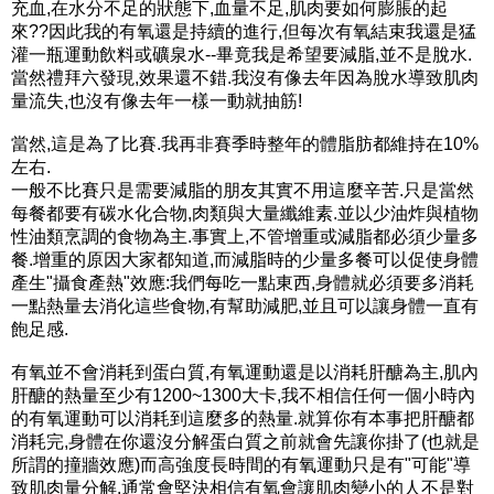
充血,在水分不足的狀態下,血量不足,肌肉要如何膨脹的起
來??因此我的有氧還是持續的進行,但每次有氧結束我還是猛
灌一瓶運動飲料或礦泉水--畢竟我是希望要減脂,並不是脫水.
當然禮拜六發現,效果還不錯.我沒有像去年因為脫水導致肌肉
量流失,也沒有像去年一樣一動就抽筋!
當然,這是為了比賽.我再非賽季時整年的體脂肪都維持在10%
左右.
一般不比賽只是需要減脂的朋友其實不用這麼辛苦.只是當然
每餐都要有碳水化合物,肉類與大量纖維素.並以少油炸與植物
性油類烹調的食物為主.事實上,不管增重或減脂都必須少量多
餐.增重的原因大家都知道,而減脂時的少量多餐可以促使身體
產生"攝食產熱"效應:我們每吃一點東西,身體就必須要多消耗
一點熱量去消化這些食物,有幫助減肥,並且可以讓身體一直有
飽足感.
有氧並不會消耗到蛋白質,有氧運動還是以消耗肝醣為主,肌內
肝醣的熱量至少有1200~1300大卡,我不相信任何一個小時內
的有氧運動可以消耗到這麼多的熱量.就算你有本事把肝醣都
消耗完,身體在你還沒分解蛋白質之前就會先讓你掛了(也就是
所謂的撞牆效應)而高強度長時間的有氧運動只是有"可能"導
致肌肉量分解.通常會堅決相信有氧會讓肌肉變小的人不是對