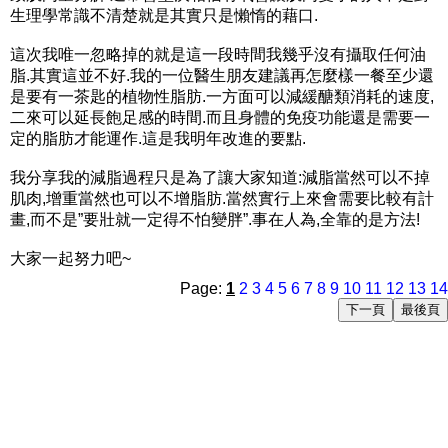
生理學常識不清楚就是其實只是懶惰的藉口.
這次我唯一忽略掉的就是這一段時間我幾乎沒有攝取任何油
脂.其實這並不好.我的一位醫生朋友建議再怎麼樣一餐至少還
是要有一茶匙的植物性脂肪.一方面可以減緩醣類消耗的速度,
二來可以延長飽足感的時間.而且身體的免疫功能還是需要一
定的脂肪才能運作.這是我明年改進的要點.
我分享我的減脂過程只是為了讓大家知道:減脂當然可以不掉
肌肉,增重當然也可以不增脂肪.當然實行上來會需要比較有計
畫,而不是”要壯就一定得不怕變胖”.事在人為,全靠的是方法!
大家一起努力吧~
Page:
1
2
3
4
5
6
7
8
9
10
11
12
13
14