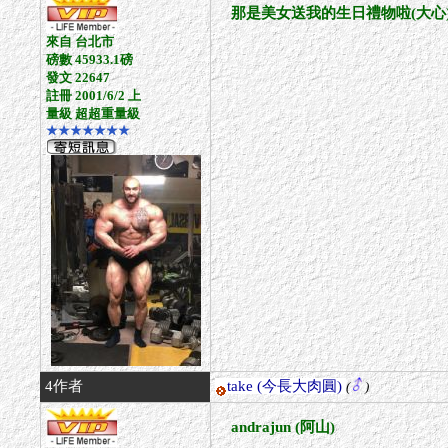
那是美女送我的生日禮物啦(大心
來自 台北市
磅數 45933.1磅
發文 22647
註冊 2001/6/2 上
量級 超超重量級
★★★★★★★
4作者
take
(今長大肉圓)
(
)
andrajun (阿山)