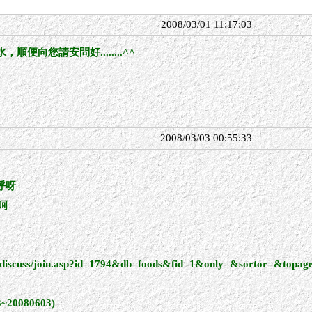
2008/03/01 11:17:03
便向您請安問好........^^
2008/03/03 00:55:33
呼呀
呵
bbs/discuss/join.asp?id=1794&db=foods&fid=1&only=&sortor=&top
0080603)