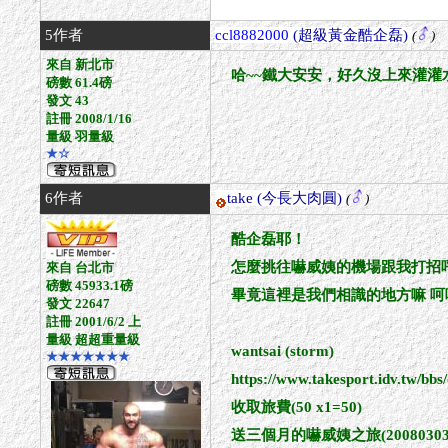
5作者
ccl8882000
(超級黃金酷企磊)
(
)
來自 新北市
哈~~鐵大安安，好久沒上來灌灌水，順
磅數 61.4磅
發文 43
註冊 2008/1/16
量級 羽量級
★☆
6作者
take
(今長大肉圓)
(
)
酷企磊耶！
怎麼挑往嚇威姨的機場跟我打招
來自 台北市
磅數 45933.1磅
畢竟這裡是我們相識的地方嘛 呵
發文 22647
註冊 2001/6/2 上
量級 超超重量級
wantsai (storm)
★★★★★★★
https://www.takesport.idv.tw/
收取旅費(50 x1=50)
送三個月的嚇威姨之旅(20080303~2