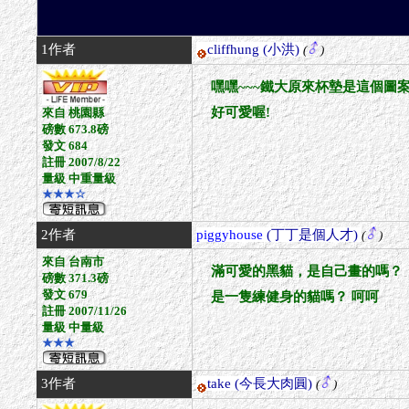
1作者
cliffhung
(小洪)
(
)
嘿嘿~~~鐵大原來杯墊是這個圖案
好可愛喔!
來自 桃園縣
磅數 673.8磅
發文 684
註冊 2007/8/22
量級 中重量級
★★★☆
2作者
piggyhouse
(丁丁是個人才)
(
)
來自 台南市
滿可愛的黑貓，是自己畫的嗎？
磅數 371.3磅
發文 679
是一隻練健身的貓嗎？ 呵呵
註冊 2007/11/26
量級 中量級
★★★
3作者
take
(今長大肉圓)
(
)