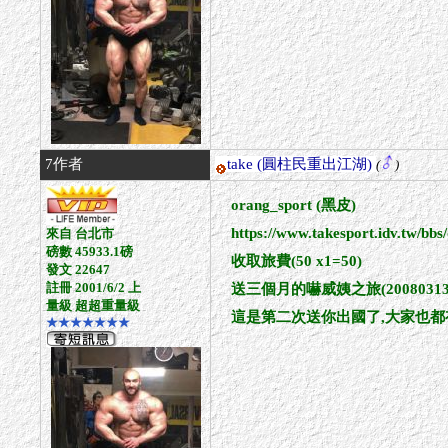
7作者
take
(圓柱民重出江湖)
(
)
orang_sport (黑皮)
https://www.takesport.idv.tw/b
來自 台北市
磅數 45933.1磅
收取旅費(50 x1=50)
發文 22647
註冊 2001/6/2 上
送三個月的嚇威姨之旅(20080313~2
量級 超超重量級
這是第二次送你出國了,大家也都
★★★★★★★