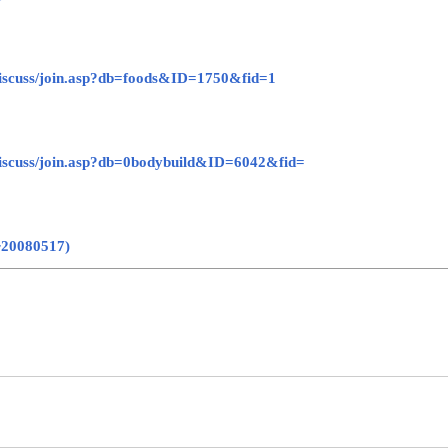
/discuss/join.asp?db=foods&ID=1750&fid=1
/discuss/join.asp?db=0bodybuild&ID=6042&fid=
080517)