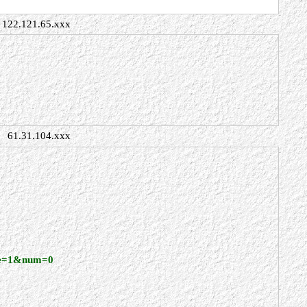
122.121.65.xxx
61.31.104.xxx
age=1&num=0