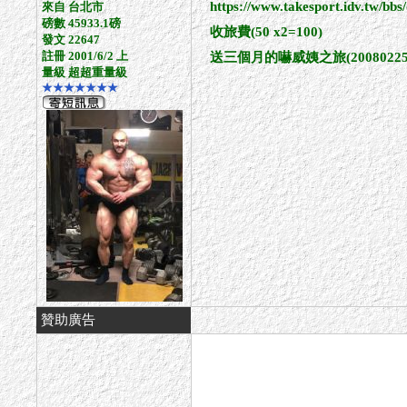
https://www.takesport.idv.tw/
來自 台北市
磅數 45933.1磅
收旅費(50 x2=100)
發文 22647
註冊 2001/6/2 上
送三個月的嚇威姨之旅(20080225~2
量級 超超重量級
★★★★★★★
贊助廣告