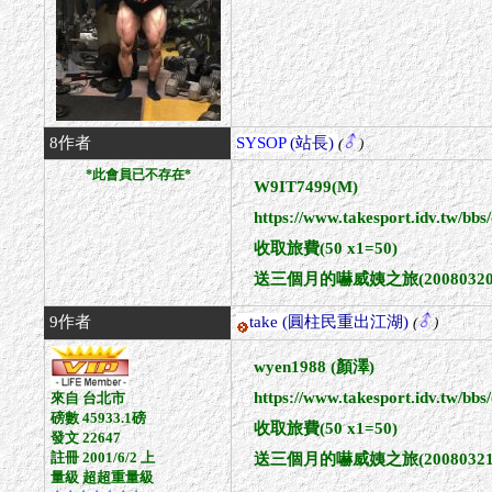
8作者
SYSOP
(站長)
(
)
*此會員已不存在*
W9IT7499(M)
https://www.takesport.idv.tw/bb
收取旅費(50 x1=50)
送三個月的嚇威姨之旅(20080320~2
9作者
take
(圓柱民重出江湖)
(
)
wyen1988 (顏澤)
https://www.takesport.idv.tw/b
來自 台北市
磅數 45933.1磅
收取旅費(50 x1=50)
發文 22647
註冊 2001/6/2 上
送三個月的嚇威姨之旅(20080321~2
量級 超超重量級