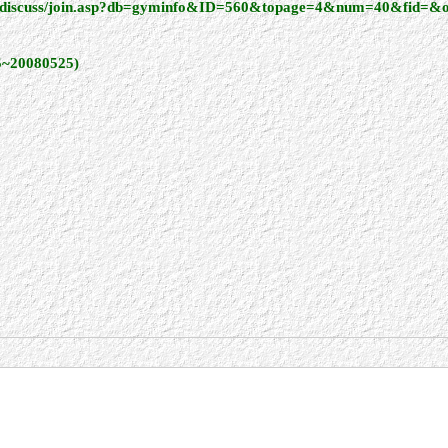
bbs/discuss/join.asp?db=gyminfo&ID=560&topage=4&num=40&fid=&
0080525)