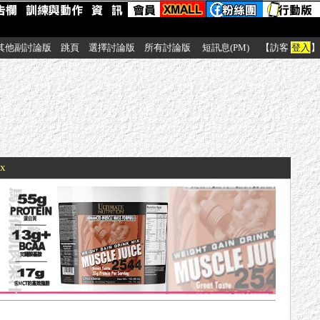
其他副討論版
跳頁
選擇討論版
所有討論版
短訊息(PM)
【訪客
登入
】
！
xx