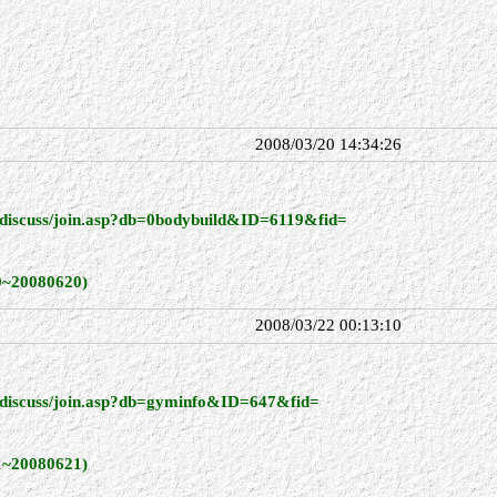
2008/03/20 14:34:26
s/discuss/join.asp?db=0bodybuild&ID=6119&fid=
0080620)
2008/03/22 00:13:10
bs/discuss/join.asp?db=gyminfo&ID=647&fid=
0080621)