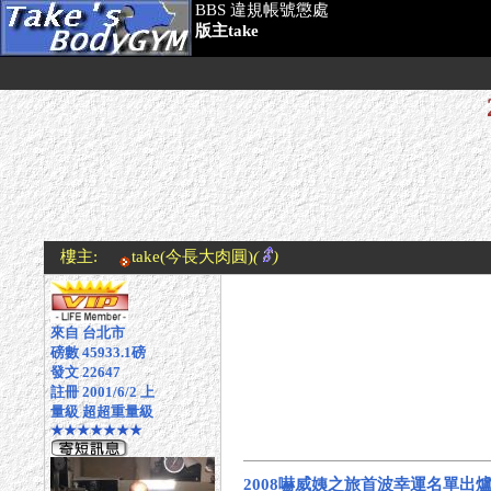
BBS 違規帳號懲處
版主take
樓主:
take
(今長大肉圓)
(
)
來自 台北市
磅數 45933.1磅
發文 22647
註冊 2001/6/2 上
量級 超超重量級
★★★★★★★
2008嚇威姨之旅首波幸運名單出