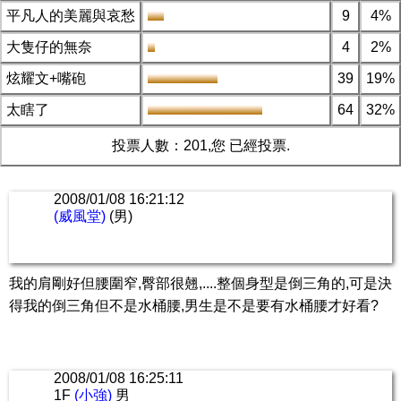
平凡人的美麗與哀愁
9
4%
大隻仔的無奈
4
2%
炫耀文+嘴砲
39
19%
太瞎了
64
32%
投票人數：201,您 已經投票.
2008/01/08 16:21:12
(威風堂)
(男)
我的肩剛好但腰圍窄,臀部很翹,....整個身型是倒三角的,可是決
得我的倒三角但不是水桶腰,男生是不是要有水桶腰才好看?
2008/01/08 16:25:11
1F
(小強)
男