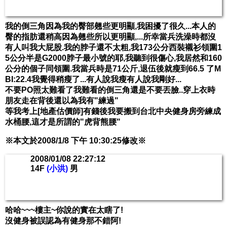
我的倒三角因為我的臀部翹些更明顯,我困擾了很久...本人的
臀的指肪還稍高因為翹些所以更明顯,...所幸當兵洗澡時都沒
有人叫我大屁股.我的脖子還不太粗,我173公分西裝襯衫領圍1
5公分半是G2000脖子最小號的耶,我聽到很傷心,我居然和160
公分的個子同領圍.我當兵時是71公斤,退伍後就瘦到66.5 了M
BI:22.4我覺得稍瘦了...有人說我瘦有人說我剛好...
不要PO照太難看了我難看的倒三角還是不要丟臉..穿上衣時
朋友走在背後還以為我有"練過"
等我考上[地產估價師]有錢後我要搬到台北中央健身房旁練成
水桶腰,這才是所謂的"虎背熊腰"
※本文於2008/1/8 下午 10:30:25修改※
2008/01/08 22:27:12
14F
(小洪)
男
哈哈~~~樓主~你說的實在太瞎了!
沒健身被誤認為有健身那不錯阿!