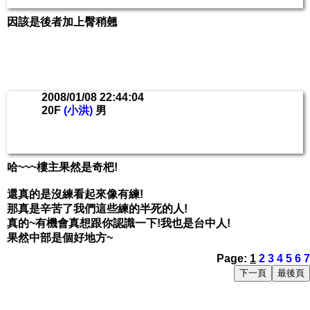
因該是後者加上臀稍翹
2008/01/08 22:44:04
20F
(小洪)
男
哈~~~樓主果然是奇杷!
還真的是沒練看起來像有練!
那真是辛苦了我們這些練的半死的人!
真的~有機會真想跟你認識一下!我也是台中人!
果然中部是個好地方~
Page:
1
2
3
4
5
6
7