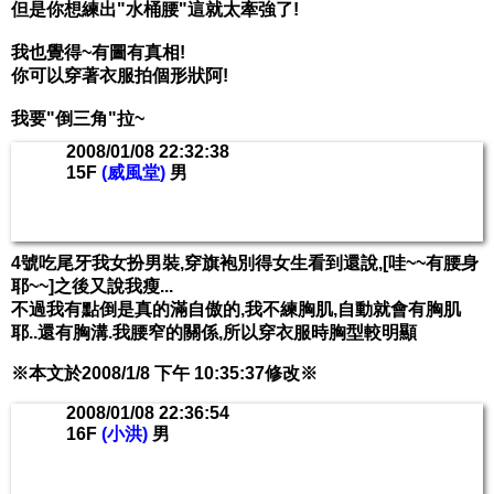
但是你想練出"水桶腰"這就太牽強了!
我也覺得~有圖有真相!
你可以穿著衣服拍個形狀阿!
我要"倒三角"拉~
2008/01/08 22:32:38
15F
(威風堂)
男
4號吃尾牙我女扮男裝,穿旗袍別得女生看到還說,[哇~~有腰身
耶~~]之後又說我瘦...
不過我有點倒是真的滿自傲的,我不練胸肌,自動就會有胸肌
耶..還有胸溝.我腰窄的關係,所以穿衣服時胸型較明顯
※本文於2008/1/8 下午 10:35:37修改※
2008/01/08 22:36:54
16F
(小洪)
男