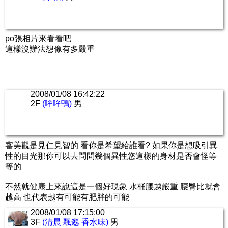
po張相片來看看吧
這樣沒辦法想像有多嚴重
2008/01/08 16:42:22
2F
(哞哞鴨)
男
審美觀是見仁見智的 看你是希望給誰看? 如果你是想吸引異
性的目光那你可以去問問幾個異性您這樣的身材是否會怪等
等的
不然就健康上來說這是一個好現象 水桶腰越嚴重 腰臀比就會
越高 也代表越有可能有肥胖的可能
2008/01/08 17:15:00
3F
(清晨 飄邈 香水味)
男