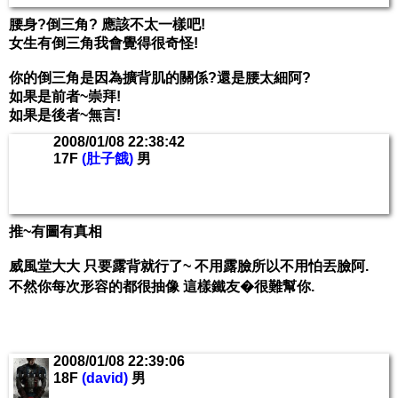
腰身?倒三角? 應該不太一樣吧!
女生有倒三角我會覺得很奇怪!
你的倒三角是因為擴背肌的關係?還是腰太細阿?
如果是前者~崇拜!
如果是後者~無言!
2008/01/08 22:38:42
17F
(肚子餓)
男
推~有圖有真相
威風堂大大 只要露背就行了~ 不用露臉所以不用怕丟臉阿.
不然你每次形容的都很抽像 這樣鐵友�很難幫你.
2008/01/08 22:39:06
18F
(david)
男