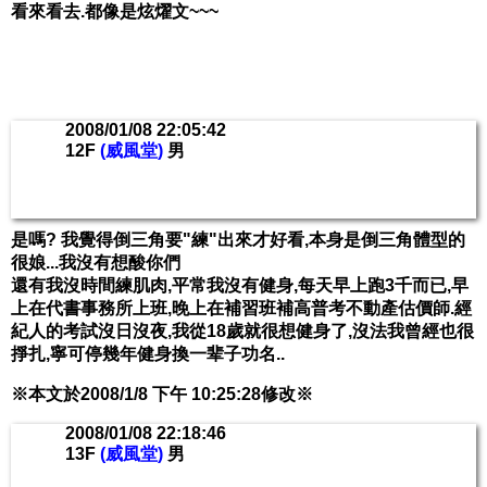
看來看去.都像是炫燿文~~~
2008/01/08 22:05:42
12F
(威風堂)
男
是嗎? 我覺得倒三角要"練"出來才好看,本身是倒三角體型的
很娘...我沒有想酸你們
還有我沒時間練肌肉,平常我沒有健身,每天早上跑3千而已,早
上在代書事務所上班,晚上在補習班補高普考不動產估價師.經
紀人的考試沒日沒夜,我從18歲就很想健身了,沒法我曾經也很
掙扎,寧可停幾年健身換一辈子功名..
※本文於2008/1/8 下午 10:25:28修改※
2008/01/08 22:18:46
13F
(威風堂)
男