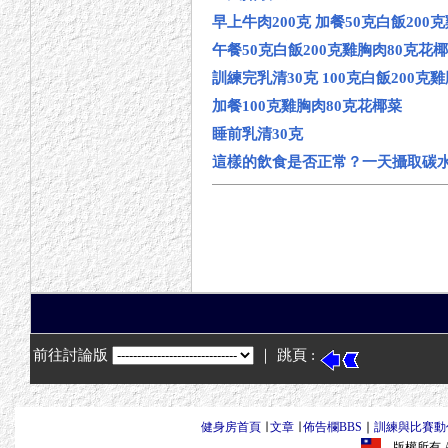
早上牛肉200克 加餐50克白飯200
午餐50克白飯200克雞胸肉80克花
訓練完乳清30克 100克白飯200克
加餐100克雞胸肉80克花椰菜
睡前乳清30克
這樣的飲食是否正常？一天攝取碳水1
前往討論版
｜ 跳頁 :
健身房首頁
∣
文章
∣
佈告欄BBS
∣
訓練與比賽動
版權所有 All R