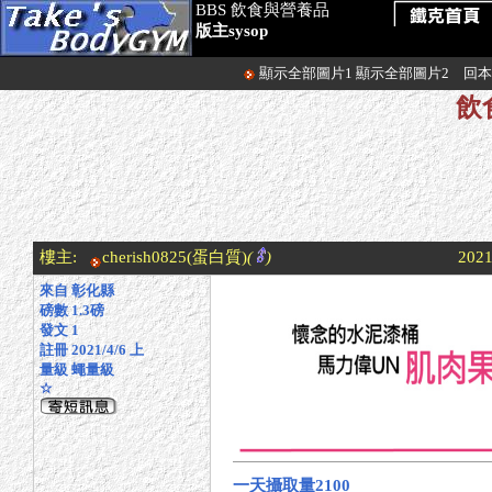
BBS 飲食與營養品
版主sysop
顯示全部圖片1
顯示全部圖片2
回本
飲
樓主:
cherish0825
(蛋白質)
(
)
2021
來自 彰化縣
磅數 1.3磅
發文 1
註冊 2021/4/6 上
量級 蠅量級
☆
一天攝取量2100