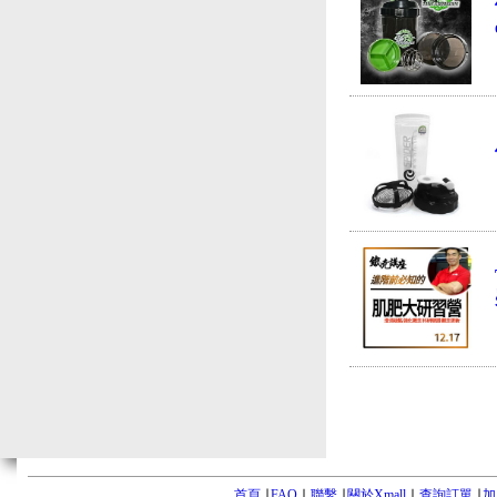
首頁
∣
FAQ
∣
聯繫
∣
關於Xmall
∣
查詢訂單
∣
加