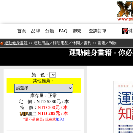
健
首頁
品牌
分類
FAQ
聯繫
查詢訂單
運動健身書籍
>>
運動用品／輔助用品／休閒／書刊
>>
書籍／刊物
運動健身書籍 - 
顏 色：
其他推薦：
庫存量：正常
定 價：NTD
$380
元 / 本
特 價：
NTD 300元 / 本
NTD 285元 / 本
*還不是會員? 現在就
加入
!