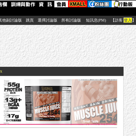
其他副討論版
跳頁
選擇討論版
所有討論版
短訊息(PM)
【訪客
登入
】
xx