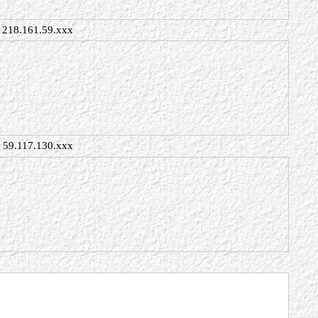
218.161.59.xxx
59.117.130.xxx