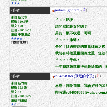
★★★
7作者
godram
(godram)
(
)
來自 新北市
ｆｏｒ肥肥：
磅數 520.5磅
發文 870
請問肥肥是女的嗎？
註冊 2005/6/10
男的一概不收喔 呵呵
量級 中重量級
★★★☆
ｆｏｒ：排球：
是的！經過輕點的重量訓練之後
我想有時候重量因為太重 無法
ｆｏｒ：千年：
千年我越來越覺得你是唸佛的 
8作者
ec84858368
(飛翔的小孩)
(
)
來自 新竹縣
恩恩~~謝謝前輩、我會好好的加
磅數 95.6磅
發文 93
即時通
ec84858368@yahoo.com.
註冊 2006/5/22
量級 羽量級
★☆