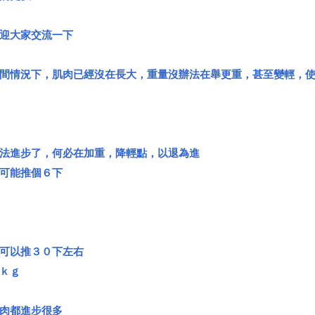
迎大家交流一下
間情況下，肌肉已經沒在長大，重量沒辦法在舉更重，甚至變輕，
法進步了，何必在加重，降輕點，以退為進
可能推個６下
可以推３０下左右
ｋｇ
肉都進步很多