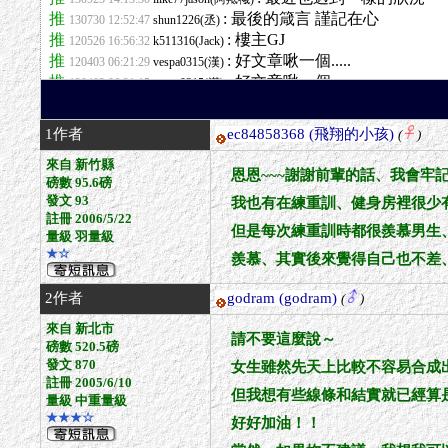
1作者
ec84858368
(飛翔的小孩)
(
)
來自 新竹縣
恩恩~~~謝謝前輩的話、我會牢
磅數 95.6磅
發文 93
我也有在練重訓、健身房裡很少
註冊 2006/5/22
但是每次練重訓時都很羨慕男生
量級 羽量級
★☆
羨慕、其實後來覺得自己也不差
2作者
godram
(godram)
(
)
來自 新北市
請不要這麼說～
磅數 520.5磅
發文 870
女生雖然先天上比較不容易合成
註冊 2005/6/10
但我想有些線條和結實就已經算
量級 中重量級
★★★☆
好好加油！！