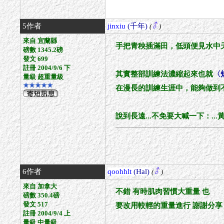
5作者
jinxiu
(千年)
(
)
來自 宜蘭縣
手把青秧插滿田，低頭便見水中
磅數 1345.2磅
發文 699
註冊 2004/9/6 下
其實整部訓練法濃縮起來也就
〈
量級 超重量級
★★★★★
在漫長的訓練生涯中，能夠做到
說到長遠...不免要大喊一下：
6作者
qoohhlt
(Hal)
(
)
來自 加拿大
不錯 有時肌肉習慣大重量 也
磅數 350.4磅
發文 517
要改用較輕的重量進行 謝謝分享
註冊 2004/9/4 上
量級 中量級