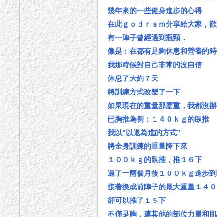
幾年來的一些健身進步的心得
在此ｇｏｄｒａｍ分享給大家，歡
有一陣子曾經遇到瓶頸．
像是：在都有足夠休息和營養的時
我那時候對自己非常的沒自信
休息了大約７天
將訓練方式改變了一下
如果現在的重量那麼重，我都沒辦
已胸推為例：１４０ｋｇ的臥推 
我以”以退為進的方式”
將全身訓練的重量降下來
１００ｋｇ的臥推，推１６下
過了一兩個月後１００ｋｇ進步到
接著換成前陣子的最大重量１４０
卻可以推了１５下
不僅是胸，連其他的部位力量和肌