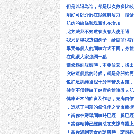
但是以退為進，都是以次數多比
剛好可以介於在鍛鍊肌耐力．爆發
肌肉的線條和塊頭也在增加
此方法我不知道有沒有人使用過
我只是舉我這個例子，給目前也許
畢竟每個人的訓練方式不同，身體
在此跟大家強調一點！
當您遇到瓶頸時，不要放棄，找出
突破這個點的時候，就是你開始再
也許這訓練過程十分辛苦及困難，
健美不僅鍛練了健康的體魄傲人肌
健康正常的飲食及作息，充滿自信
，造就了開朗的個性使之交友圈擴
＊當你在蹲舉訓練時已經 腿已經
＊當你精神已經無法在支撐肉體上
＊當你遇到美食的誘惑時，請想想