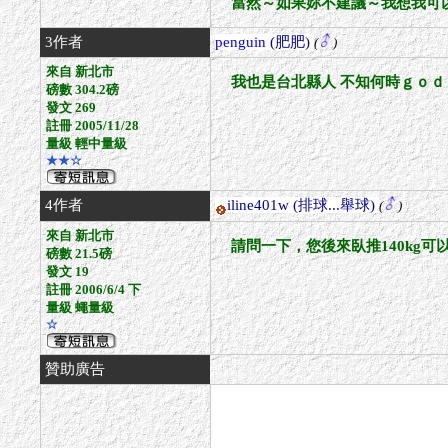
當然～如果妳不建議～我想我可
3作者
penguin
(肥肥)
(
)
來自 新北市
我也是台北縣人 不知何時ｇｏｄｒ
磅數 304.2磅
發文 269
註冊 2005/11/28
量級 輕中量級
★★☆
4作者
iline401w
(排球...舉球)
(
)
來自 新北市
請問一下，您後來臥推140kg
磅數 21.5磅
發文 19
註冊 2006/6/4 下
量級 蠅量級
☆
贊助廣告