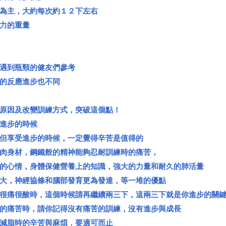
較為主，大約每次約１２下左右
力的重量
遇到瓶頸的健友們參考
的反應進步也不同
原因及改變訓練方式，突破這個點！
進步的時候
但享受進步的時候，一定覺得辛苦是值得的
肉身材，鋼鐵般的精神能夠忍耐訓練時的痛苦，
的心情，身體保健營養上的知識，強大的力量和耐久的肺活量
大，神經協條和腦部發育更為發達，等一堆的優點
很痛很酸時，這個時候請再繼續兩三下，這兩三下就是你進步的關
的痛苦時，請你記得沒有痛苦的訓練，沒有進步與成長
減脂時的辛苦與麻煩．要適可而止