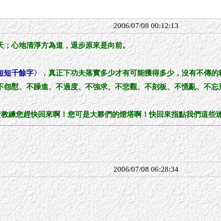
2006/07/08 00:12:13
天；心地清淨方為道，退步原來是向前。
短短千餘字〉
，真正下功夫落實多少才有可能獲得多少，沒有不傳的
不怨懟、不躁進、不過度、不強求、不悲觀、不刻板、不慌亂、不忘
...黃教練您趕快回來啊！您可是大夥們的燈塔啊！快回來指點我們這
2006/07/08 06:28:34