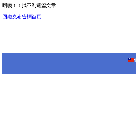
啊噢！！找不到這篇文章
回鐵克布告欄首頁