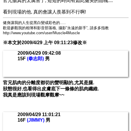
官元揚真的太厲害了, 短短的時間有如此健美的體魄....
看到現場的他, 真的會讓人羨慕到不行啊!
健身讓我的人生從黑白變成彩色的.....
歡迎參觀我的相簿和影音部落格, 攝影”永遠的新手”, 請多多指教
http://www.youtube.com/user/Muscle4Muscle
※本文於2009/4/29 上午 09:11:23修改※
2009/04/29 09:42:08
15F
(拳志郎)
男
官兄肌肉的分離度都切的蠻明顯的,尤其是腿.
狀態很好,也看得出皮膚底下一條條的肌肉纖維.
我真是應該到現場觀摩觀摩~~
2009/04/29 11:01:21
16F
(JIMMY)
男