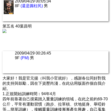
2009/04/29 00:05:34
8F
(還是圓柱民)
男
第五名 40葉昌明
2009/04/29 00:26:45
9F
(PM)
男
大家好！我是官元揚（叫我小官就好），感謝各位同好對我
的支持與鼓勵，因在下資歷尚淺，在此佔用版面作個自我介
紹。
1.正規開始訓練時間︰94年4月
四年前靠著自己摸索踏入重量訓練的領域，在此之前約69-70
公斤，平常有運動習慣（跑步、拉單槓、伏地挺身、舉啞鈴
等…簡單訓練），接觸重量訓練後漸漸產生興趣，自己蒐集