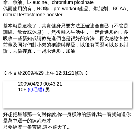
命、魚油、L-leucine、chromium picoinate
偶而使用的有，NO等…pre-workout產品、燃脂劑、BCAA、
natrual testosterone booster
基本就是這樣了，其實健身只要方法正確適合自己（不管是
訓練、飲食或休息），然後融入生活中，一定會進步的，多
吸收一些新知或請教先進們也是很好的方法，再次感謝各位
前輩及同好們對小弟的稱讚與厚愛，以後有問題可以多多討
論，去偽存真，一起求進步，加油
※本文於2009/4/29 上午 12:31:21修改※
2009/04/29 00:43:21
10F
(Q毛貓)
男
好想把星爺那一句對你說,你一身橫練的筋骨,我一看就知道你
是萬中選一的練武奇才,
只要經歷一番苦練,還不飛天了...