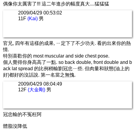
偶像你太厲害了!!! 這二年進步的幅度真大....猛猛猛
2009/04/29 00:53:02
11F
(Kai)
男
官兄, 四年有這樣的成果, ㄧ定下了不少功夫. 看的出來你的熱
情.
特別喜歡你的 most muscular and side chest pose.
個人覺得你身高高了一點. so back double, front double and b
ack lat spread 的比例稍輸劉冠忠ㄧ些. 但肉量和狀態(油上的
好)都好的沒話說. 第一名當之無愧.
2009/04/29 08:04:49
12F
(大金剛)
男
冠忠輸的不冤枉阿
體脂沒降低