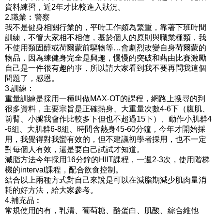
資料練習，近2年才比較進入狀況。
2.職業︰警察
我不是健身相關行業的，平時工作頗為繁重，靠著下班時間
訓練，不管大家相不相信，基於個人的原則與職業種類，我
不使用類固醇或荷爾蒙前驅物等…會劇烈改變自身荷爾蒙的
物品，因為練健身完全是興趣，慢慢的突破和藉由比賽激勵
自己是一件很有趣的事，所以請大家看到我不要再問我這個
問題了，感恩。
3.訓練：
重量訓練是採用一種叫做MAX-OT的課程，網路上搜尋的到
很多資料，主要宗旨是正確熱身、大重量次數4-6下（腹肌、
前臂、小腿我會作比較多下但也不超過15下）、動作小肌群4
-6組、大肌群6-8組、時間含熱身45-60分鐘，今年才開始採
用，我覺得對我蠻有效的，但不建議初學者採用，也不一定
對每個人有效，還是要自己試試才知道。
減脂方法今年採用16分鐘的HIIT課程，一週2-3次，使用階梯
機的interval課程，配合飲食控制。
結合以上兩種方式對自己來說是可以在減脂期減少肌肉量消
耗的好方法，給大家參考。
4.補充品︰
常規使用的有，乳清、葡萄糖、酪蛋白、肌酸、綜合維他