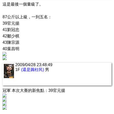
這是最後一個量級了。
87公斤以上級，一到五名：
39官元揚
41劉冠忠
42鄒少棋
43陳宗源
40葉昌明
2009/04/28 23:48:49
1F
(還是圓柱民)
男
冠軍 本次大賽的新焦點：39官元揚