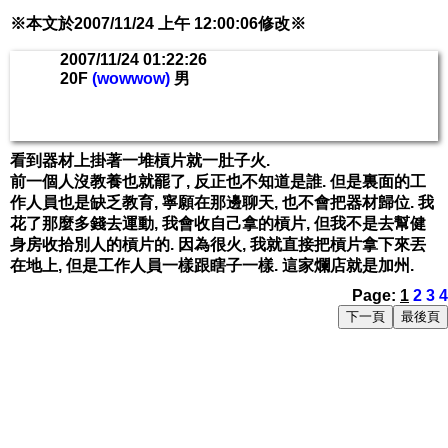
※本文於2007/11/24 上午 12:00:06修改※
2007/11/24 01:22:26
20F
(wowwow)
男
看到器材上掛著一堆槓片就一肚子火.
前一個人沒教養也就罷了, 反正也不知道是誰. 但是裏面的工
作人員也是缺乏教育, 寧願在那邊聊天, 也不會把器材歸位. 我
花了那麼多錢去運動, 我會收自己拿的槓片, 但我不是去幫健
身房收拾別人的槓片的. 因為很火, 我就直接把槓片拿下來丟
在地上, 但是工作人員一樣跟瞎子一樣. 這家爛店就是加州.
Page:
1
2
3
4