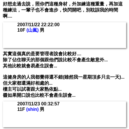
好想走過去說，照你們這種身材，外加練這種重量，再加這
種練法，一輩子也不會進步，快閃開吧，別耽誤我的時間
啊....
2007/11/22 22:22:00
10F
(山嵐)
男
其實這個真的是要管理者說會比較好....
除了佔住聊天的那個跟他們說比較不會產生敵意外...
其他比較就會易產生誤會...
這健身房的人我都覺得還不錯(雖然我一星期頂多只去一天)...
但大家都還滿好相處的...
樓主可以試著跟大家熟依點...
醬如果開口說也比較不會產生誤會...
2007/11/23 00:32:57
11F
(shin)
男