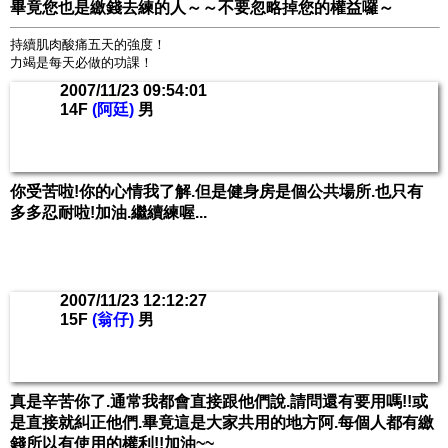
畢竟您也是繳錢去練的人～～不要忽略掉您的權益囉～
持續肌肉酸痛五天的強度！
力竭是每天必做的功課！
2007/11/23 09:54:01
14F
(阿廷)
男
你受苦啦!你的心情我了解.但是健身房是個公共場所.也只有
多多忍耐啦!加油.繼續練喔...
2007/11/23 12:12:27
15F
(翁仔)
男
真是辛苦你了.通常我都會直接跟他們說.請問還有要用嗎!!或
是直接就糾正他們.畢竟這是大家共用的地方阿.每個人都有繳
錢所以有使用的權利!!加油~~