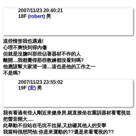
2007/11/23 20:40:21
18F
(robert)
男
這些情形我也遇過!
心理不爽快到得內傷
但就是沒膽叫那些佔著器材不作的人
離開....我都覺得那些教練都沒看到嗎?
他應該幫大家清一清....這也是他的工作之一
不是嗎?
2007/11/23 23:55:02
19F
(宏)
男
我有看過有些人剛近來健身房,就直接坐在重訓器材看電視並
把聲音開大.....
此舉動不但站在毛坑不拉屎,又妨礙其他人的安寧
我當時很想問他:你是來運動的??還是來看電視的??