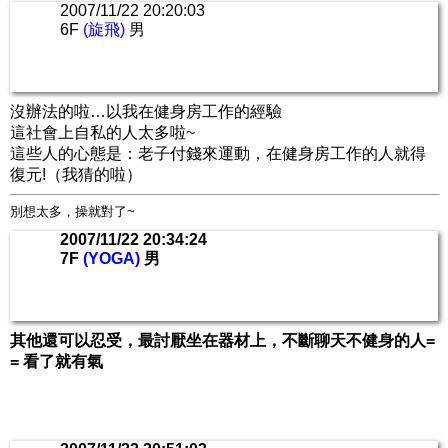
2007/11/22 20:20:03
6F
(旋飛)
男
沒辦法的啦…以我在健身房工作的經驗
這社會上自私的人太多啦~
這些人的心態是：老子付錢來運動，在健身房工作的人就得
復元!（我猜的啦）
別想太多，操就對了~
2007/11/22 20:34:24
7F
(YOGA)
男
其他還可以忍受，最討厭坐在器材上，不斷聊天不健身的人=
= 看了就有氣