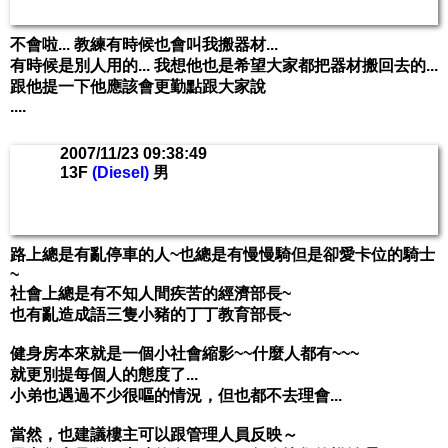
不會啦... 教練有時候也會叫我搬器材...
有時候是別人用的... 我想他也是希望大家都把器材搬回去的...
跟他提一下他應該會更勤點跟大家說
....
2007/11/23 09:38:49
13F
(Diesel)
男
路上總是有亂停車的人~也總是有慢慢騎但是卻愛卡位的騎士
~
社會上總是有不知人間疾苦的經濟部長~
也有亂造成語三隻小豬的丁丁教育部長~
健身房本來就是一個小社會縮影~~什麼人都有~~~
就更別提每個人的態度了...
小弟也遇過不少很嘔的情況，但也都不去理會...
當然，也建議樓主可以跟管理人員反映～