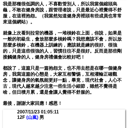
我是那種很低調的人，不喜歡管別人，所以我當個縮頭烏
龜，不敢在健身房說，跟管理者說，只是最近心裡覺得不舒
服，在這裡抱怨。（我當然知道健身房裡頭有些成員也常常
來這個網站）。
就像上次看到拉背的機器，一堆槓鈴在上面，你說，如果是
一般的初級生，會放那麼多槓鈴嗎？我想應該不會，所以放
那麼多槓鈴，在機器上訓練的，應該就是練的很好、很強
的，只是這些很強的人，習慣往往不是很好。反而是那些剛
接觸健身的人，健身房禮儀會比較好吧！
都說了，這篇只是一篇抱怨文，也不用去想是在哪一個健身
房，我寫這篇的心態是，大家互相警惕，互相灌輸正確觀
念，讓健身房的氣氛能更好一點，畢竟，現代社會，人心不
古，現代人越來越少注意一些生活小細節，雖然不覺得是
啥，但日積月累，還是會讓人覺得不舒服的。
最後，謝謝大家回應！感恩！
2007/11/23 01:05:11
12F
(山嵐)
男