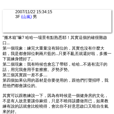
2007/11/22 15:34:15
3F
(山嵐)
男
"搬木箱"嘛? 哈哈~~場景有點熟悉耶！其實這個的確很難啟
口...
第一個現象：練完大重量沒有歸位的，其實也沒有什麼大
錯，我是都會歸位剩兩片藍的...只要不亂丟就還好啦，多搬一
下當練身體好了。
第二個現象：我有時候也會忘了帶耶，哈哈...不過有流汗的
話，用完我會用手套擦擦。歹勢歹勢。
第三個其實跟一差不多....
第四個如果佔用的器材是你要使用的，跟他們打聲招呼，我
想他們都會讓位的。
其實可以跟教練說一下，因為有時候是一個健身房的文化，
不是有人故意要讓你麻煩，只是不曉得該醬做而已，如果教
練有說的話就會比較曉得，會比你不好意思啟口又暗自生氣
來的好。