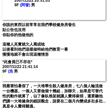
2007/11/22 20:51:03
8F
(阿發)
男
你說的東西以前常常在我們學校健身房發生
貼公告也沒用
你貼你的他做他的
這種人其實就欠人罵或唸
以後看到他們這樣做時給他們教育一番
慢慢地就不會出現這種情形
*此會員已不存在*
2007/11/22 21:41:14
9F
(浩
男
我最害怕暑假了，一大堆學生殺入健身房，七八個人輪流做
一台機器。一個人又要做個十幾組，加聊天，如果是可替代
性的動作就算了，佔了像臥推架就讓人覺得麻煩，還要聽他
們講一大堆健身的錯誤觀念，說要在二個月內變成多壯多壯...
真是令人覺得難過。